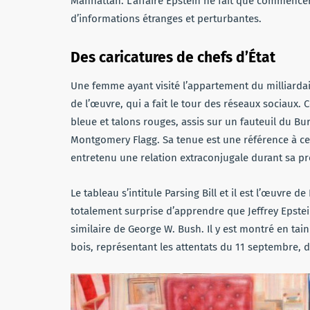
Manhattan. L’affaire Epstein ne fait que commencer
d’informations étranges et perturbantes.
Des caricatures de chefs d’État
Une femme ayant visité l’appartement du milliardair
de l’œuvre, qui a fait le tour des réseaux sociaux. C
bleue et talons rouges, assis sur un fauteuil du 
Montgomery Flagg. Sa tenue est une référence à cell
entretenu une relation extraconjugale durant sa pr
Le tableau s’intitule Parsing
Bill et il est l’œuvre d
totalement surprise d’apprendre que Jeffrey Epstein 
similaire de George W. Bush. Il y est montré en tai
bois, représentant les attentats du 11 septembre,