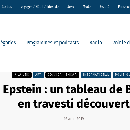
Sorties
Voyages / Hôtel / Lifestyle
Sexo
Mode
Beauté
Émissio
tégories
Programmes et podcasts
Radio
Voir le 
A LA UNE
ART
DOSSIER - THEMA
INTERNATIONAL
POLITIQ
 Epstein : un tableau de B
en travesti découvert
16 août 2019