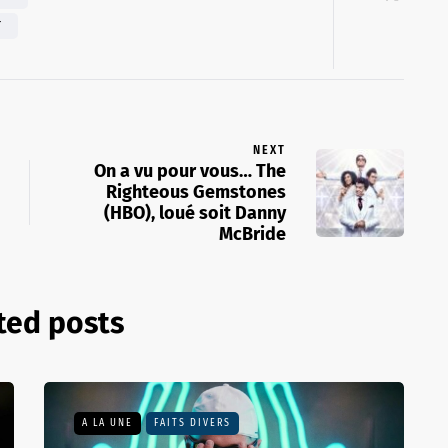
T
NEXT
On a vu pour vous… The
Righteous Gemstones
(HBO), loué soit Danny
McBride
ted posts
A LA UNE
FAITS DIVERS