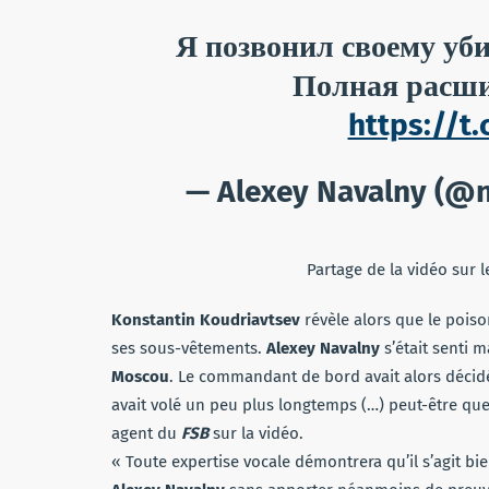
Я позвонил своему уби
Полная расши
https://t
— Alexey Navalny (@
Partage de la vidéo sur 
Konstantin Koudriavtsev
révèle alors que le poiso
ses sous-vêtements.
Alexey Navalny
s’était senti 
Moscou
. Le commandant de bord avait alors décidé 
avait volé un peu plus longtemps (…) peut-être que
agent du
FSB
sur la vidéo.
« Toute expertise vocale démontrera qu’il s’agit bi