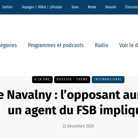
Sorties
Voyages / Hôtel / Lifestyle
Sexo
Mode
Beauté
Émissio
tégories
Programmes et podcasts
Radio
Voir le 
A LA UNE
DOSSIER - THEMA
INTERNATIONAL
e Navalny : l’opposant au
un agent du FSB impliq
22 décembre 2020