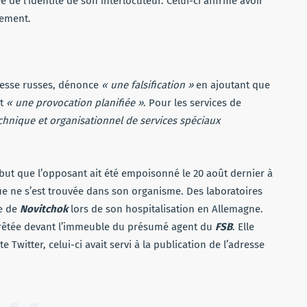
e l’identité de son interlocuteur. Celui-ci affirme avoir
nement.
presse russes, dénonce
« une falsification »
en ajoutant que
it
« une provocation planifiée »
. Pour les services de
chnique et organisationnel de services spéciaux
ut que l’opposant ait été empoisonné le 20 août dernier à
 ne s’est trouvée dans son organisme. Des laboratoires
ce de
Novitchok
lors de son hospitalisation en Allemagne.
arrêtée devant l’immeuble du présumé agent du
FSB
. Elle
 Twitter, celui-ci avait servi à la publication de l’adresse