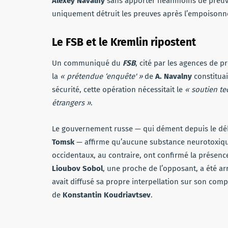
Alexey Navalny
sans apporter néanmoins de preuve d
uniquement détruit les preuves après l’empoison
Le FSB et le Kremlin ripostent
Un communiqué du
FSB
, cité par les agences de 
la
« prétendue ‘enquête' »
de
A. Navalny
constitua
sécurité, cette opération nécessitait le
« soutien te
étrangers »
.
Le gouvernement russe — qui dément depuis le déb
Tomsk
— affirme qu’aucune substance neurotoxique
occidentaux, au contraire, ont confirmé la présen
Lioubov Sobol
, une proche de l’opposant, a été 
avait diffusé sa propre interpellation sur son compte
de
Konstantin Koudriavtsev
.