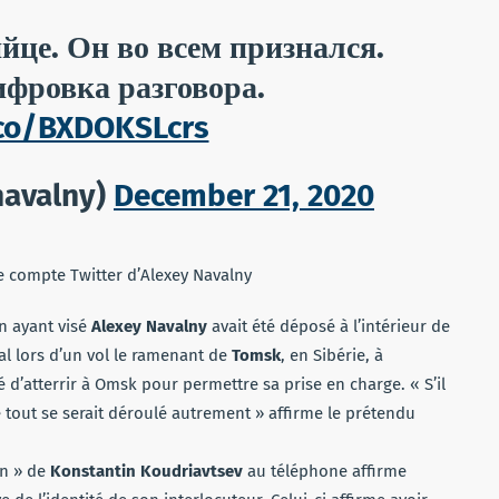
йце. Он во всем признался.
фровка разговора.
.co/BXDOKSLcrs
navalny)
December 21, 2020
le compte Twitter d’Alexey Navalny
n ayant visé
Alexey Navalny
avait été déposé à l’intérieur de
mal lors d’un vol le ramenant de
Tomsk
, en Sibérie, à
d’atterrir à Omsk pour permettre sa prise en charge. « S’il
 tout se serait déroulé autrement » affirme le prétendu
en » de
Konstantin Koudriavtsev
au téléphone affirme