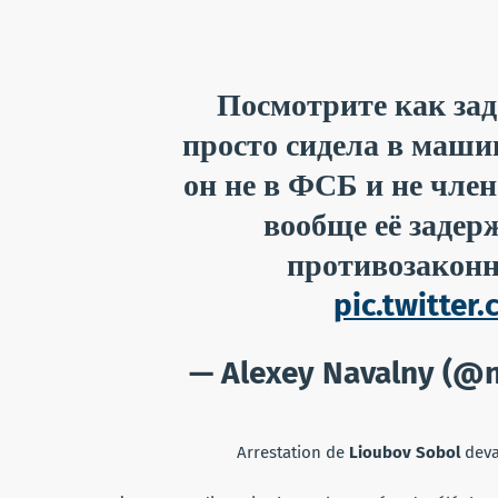
Посмотрите как за
просто сидела в маши
он не в ФСБ и не чле
вообще её задер
противозаконн
pic.twitte
— Alexey Navalny (@
Arrestation de
Lioubov Sobol
deva