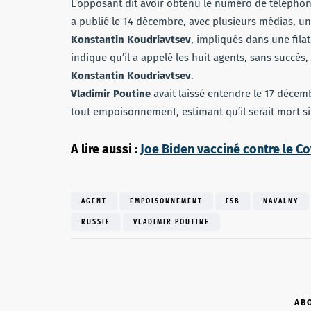
L’opposant dit avoir obtenu le numéro de téléphone 
a publié le 14 décembre, avec plusieurs médias, un
Konstantin Koudriavtsev
, impliqués dans une fil
indique qu’il a appelé les huit agents, sans succès
Konstantin Koudriavtsev
.
Vladimir Poutine
avait laissé entendre le 17 décem
tout empoisonnement, estimant qu’il serait mort si 
A lire aussi :
Joe Biden vacciné contre le Cov
AGENT
EMPOISONNEMENT
FSB
NAVALNY
RUSSIE
VLADIMIR POUTINE
AB