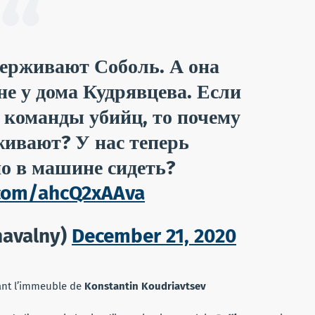
держивают Соболь. А она
не у дома Кудрявцева. Если
н команды убийц, то почему
живают? У нас теперь
о в машине сидеть?
r.com/ahcQ2xAAva
navalny)
December 21, 2020
nt l’immeuble de
Konstantin
Koudriavtsev