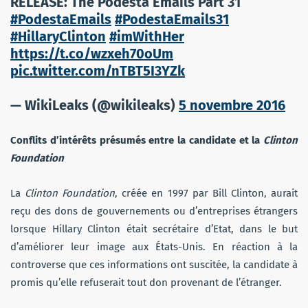
RELEASE: The Podesta Emails Part 31
#PodestaEmails
#PodestaEmails31
#HillaryClinton
#imWithHer
https://t.co/wzxeh70oUm
pic.twitter.com/nTBT5I3YZk
— WikiLeaks (@wikileaks)
5 novembre 2016
Conflits d’intérêts présumés entre la candidate et la
Clinton
Foundation
La
Clinton Foundation
, créée en 1997 par Bill Clinton, aurait
reçu des dons de gouvernements ou d’entreprises étrangers
lorsque Hillary Clinton était secrétaire d’Etat, dans le but
d’améliorer leur image aux États-Unis. En réaction à la
controverse que ces informations ont suscitée, la candidate à
promis qu’elle refuserait tout don provenant de l’étranger.