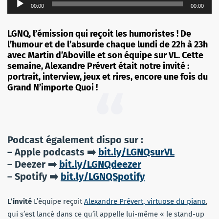
Lecteur
00:00
00:00
audio
LGNQ, l’émission qui reçoit les humoristes ! De
l’humour et de l’absurde chaque lundi de 22h à 23h
avec Martin d’Aboville et son équipe sur VL. Cette
semaine, Alexandre Prévert était notre invité :
portrait, interview, jeux et rires, encore une fois du
Grand N’importe Quoi !
Podcast également dispo sur :
– Apple podcasts ➡️
bit.ly/LGNQsurVL
– Deezer ➡️
bit.ly/LGNQdeezer
– Spotify ➡️
bit.ly/LGNQSpotify
L’invité
L’équipe reçoit
Alexandre Prévert, virtuose du piano
,
qui s’est lancé dans ce qu’il appelle lui-même « le stand-up