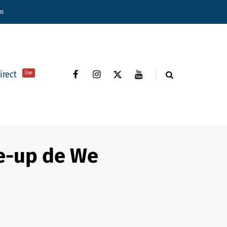
ns
direct
live
ine-up de We