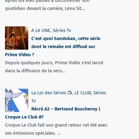
Après dix étés passés à documenter son
quotidien devant la caméra, Léna Sit...
A LA UNE
,
Séries Tv
C’est quoi Sandokan, cette série
dont le remake est diffusé sur
Prime Video ?
Depuis quelques jours, Prime Vidéo s'est lancé
dans la diffusion de la vers...
La Loi des Séries 📺
,
LE CLUB
,
Séries
Tv
Récré A2 – Bertrand Boucheroy |
Croque Le Club #7
Croque Le Club fait son grand retour cet été avec
ses émissions spéciales. ...