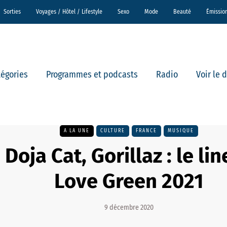
Sorties
Voyages / Hôtel / Lifestyle
Sexo
Mode
Beauté
Émissio
tégories
Programmes et podcasts
Radio
Voir le 
A LA UNE
CULTURE
FRANCE
MUSIQUE
 Doja Cat, Gorillaz : le l
Love Green 2021
9 décembre 2020