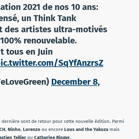
tion 2021 de nos 10 ans:
pensé, un Think Tank
t des artistes ultra-motivés
 100% renouvelable.
t tous en Juin
ic.twitter.com/SqYfAnzrsZ
eLoveGreen)
December 8,
 dernière sont de retour pour cette nouvelle édition. Parmi
SCH
,
Ninho
,
Lorenzo
ou encore
Lous and the Yakuza
mais
stien Tellier
ou
Catherine Ringer
.