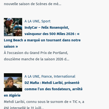
nouvelle saison de Scènes de mé...
A LA UNE
,
Sport
IndyCar – Felix Rosenqvist,
vainqueur des 500 Miles 2026 : «
Long Beach a marqué un tournant dans notre
saison »
À l'occasion du Grand Prix de Portland,
douzième manche de la saison 2026 d...
A LA UNE
,
France
,
International
DZ Mafia : Mehdi Laribi, présenté
comme l’un des fondateurs, arrêté
en Algérie
Mehdi Laribi, connu sous le surnom de « TIC », a
été interpellé le 31 juill...