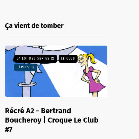
Ça vient de tomber
LA LOI DES SÉRIES 📺
LE CLUB
SÉRIES TV
Récré A2 - Bertrand
Boucheroy | Croque Le Club
#7