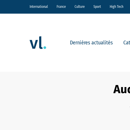
International
France
Culture
Sport
High Tech
Dernières actualités
Ca
Aud