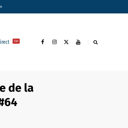
ns
direct
live
e de la
 #64