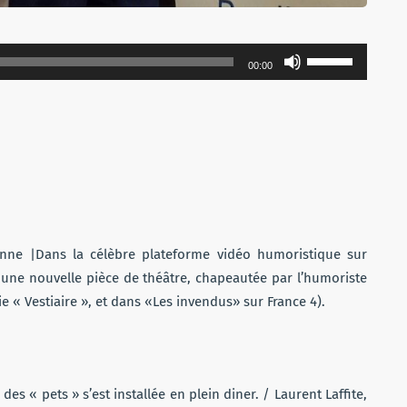
Utilisez
00:00
les
flèches
haut/bas
pour
augmenter
ou
diminuer
le
nne |Dans la célèbre plateforme vidéo humoristique sur
volume.
 une nouvelle pièce de théâtre, chapeautée par l’humoriste
e « Vestiaire », et dans «Les invendus» sur France 4).
 « pets » s’est installée en plein diner. / Laurent Laffite,