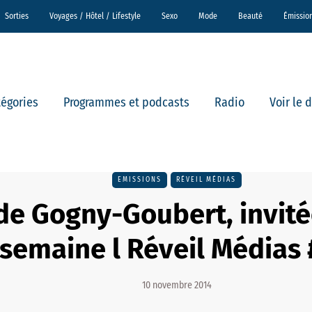
Sorties
Voyages / Hôtel / Lifestyle
Sexo
Mode
Beauté
Émissio
tégories
Programmes et podcasts
Radio
Voir le 
EMISSIONS
RÉVEIL MÉDIAS
e Gogny-Goubert, invité
semaine l Réveil Médias
10 novembre 2014