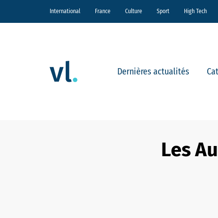
International
France
Culture
Sport
High Tech
Dernières actualités
Ca
Les Au