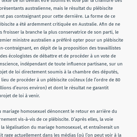
 texte de loi devrait être soumis et voté par la chambre des
présentants australienne, mais le résultat du plébiscite
est pas contraignant pour cette dernière. La forme de ce
ébiscite a été ardemment critiquée en Australie. Afin de ne
s froisser la branche la plus conservatrice de son parti, le
emier ministre australien a préféré opter pour un plébiscite
n-contraignant, en dépit de la proposition des travaillistes
 des écologistes de débattre et de procéder à un vote de
nscience, indépendant de toute influence partisane, sur un
ojet de loi directement soumis à la chambre des députés,
 lieu de procéder à un plébiscite coûteux (de l’ordre de 80
llions d’euros environ) et dont le résultat ne garantit
ojet de loi à venir.
u mariage homosexuel dénoncent le retour en arrière du
nement vis-à-vis de ce plébiscite. D’après elles, la voie
 la légalisation du mariage homosexuel, et entraînerait un
it rage actuellement dans les médias (où l’on peut voir à la