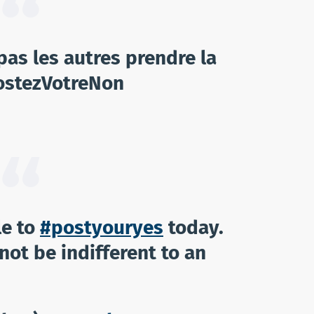
 pas les autres prendre la
PostezVotreNon
le to
#postyouryes
today.
 not be indifferent to an