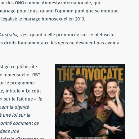
t par des ONG comme Amnesty internationale, qui
 mariage pour tous, quand l’opinion publique se montrait
a légalisé le mariage homosexuel en 2013.
ustralia
, s’est quant à elle prononcée sur ce plébiscite
es droits fondamentaux, les gens ne devraient pas avoir à
tigé ce plébiscite
e bimensuelle LGBT
our le programme
, intitulé « Le coût
» sur le fait que «
le
ant la dignité
 une loi sur le
montré comment ce
 dans une