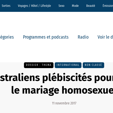
Sorties
Voyages / Hôtel / Lifestyle
Sexo
Mode
Beauté
Émissio
tégories
Programmes et podcasts
Radio
Voir le 
DOSSIER - THEMA
INTERNATIONAL
NON CLASSÉ
straliens plébiscités pou
le mariage homosexue
11 novembre 2017