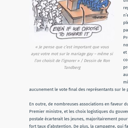
un
re
n’
pl
pa
Pr
no
« Je pense que c’est important que vous
et
ayez votre mot sur le mariage gay – même si
co
l’on choisit de l’ignorer » / Dessin de Ron
pr
Tandberg
au
mi
aucunement le vote final des représentants sur le pr
En outre, de nombreuses associations en faveur d
Premier ministre, et les choix logistiques du gouver
postale écarterait les jeunes, majoritairement pour
fort taux d’abstention. De plus, la campagne, qui fa