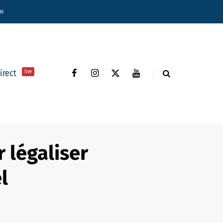
ns
direct
live
r légaliser
l