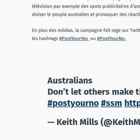
télévision par exemple des spots publicitaires d’ass
diviser le peuple australien et provoquer des réa
En plus des médias, la campagne fait rage sur Twitt
les hashtags
#PostYourYes
ou
#PostYourNo.
Australians
Don’t let others make t
#postyourno
#ssm
htt
— Keith Mills (@Keith