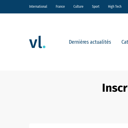
International
France
Culture
Sport
High Tech
Dernières actualités
Ca
Insc