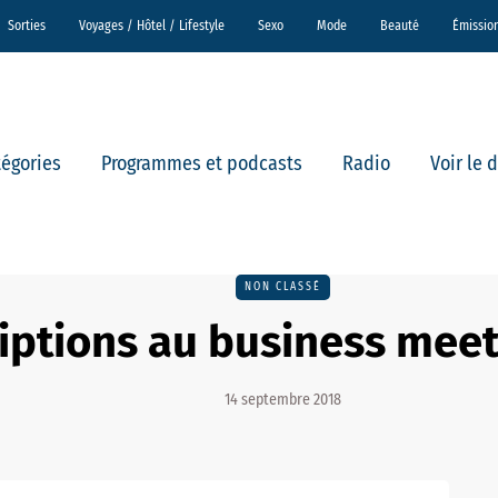
Sorties
Voyages / Hôtel / Lifestyle
Sexo
Mode
Beauté
Émissio
tégories
Programmes et podcasts
Radio
Voir le 
NON CLASSÉ
riptions au business mee
14 septembre 2018