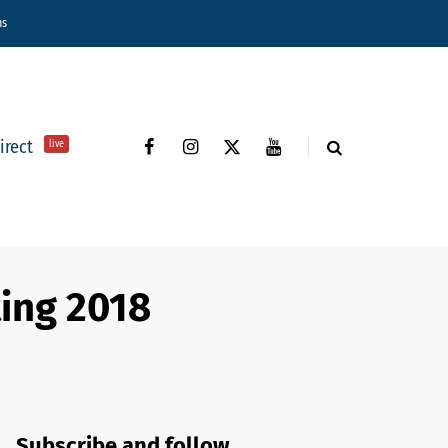
ns
direct
live
ting 2018
Subscribe and follow