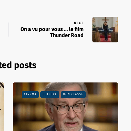
NEXT
On a vu pour vous … le film
Thunder Road
ted posts
CINÉMA
CULTURE
NON CLASSÉ