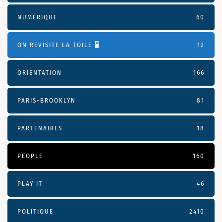
NUMÉRIQUE
60
ON REVISITE LA TOILE 🖥️
12
ORIENTATION
166
PARIS-BROOKLYN
81
PARTENAIRES
18
PEOPLE
160
PLAY IT
46
POLITIQUE
2410