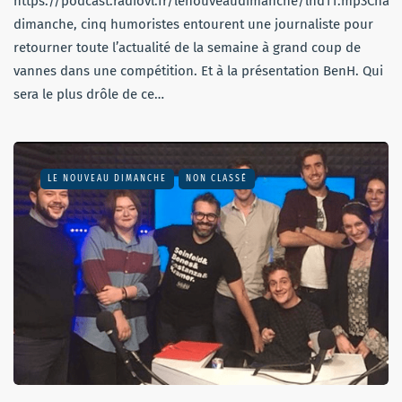
https://podcast.radiovl.fr/lenouveaudimanche/lnd11.mp3Chaq
dimanche, cinq humoristes entourent une journaliste pour
retourner toute l’actualité de la semaine à grand coup de
vannes dans une compétition. Et à la présentation BenH. Qui
sera le plus drôle de ce…
LE NOUVEAU DIMANCHE
NON CLASSÉ