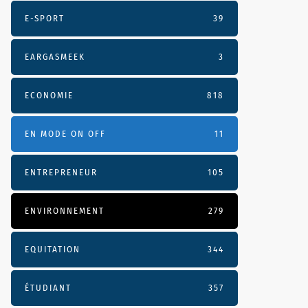
E-SPORT
39
EARGASMEEK
3
ECONOMIE
818
EN MODE ON OFF
11
ENTREPRENEUR
105
ENVIRONNEMENT
279
EQUITATION
344
ÉTUDIANT
357