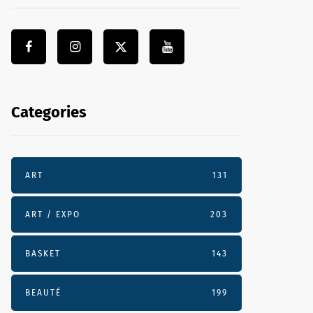
Categories
ART
131
ART / EXPO
203
BASKET
143
BEAUTÉ
199