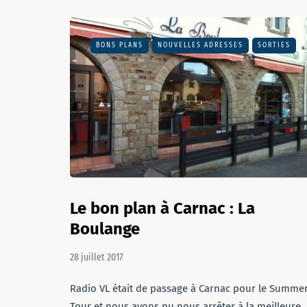
BONS PLANS
NOUVELLES ADRESSES
SORTIES
Le bon plan à Carnac : La
Boulange
28 juillet 2017
Radio VL était de passage à Carnac pour le Summe
Tour et nous avons pu nous arrêter à la meilleure