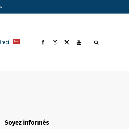
ns
direct
live
Soyez informés