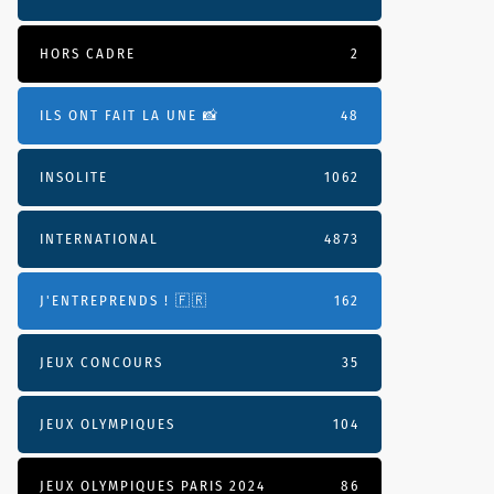
HORS CADRE
2
ILS ONT FAIT LA UNE 📸
48
INSOLITE
1062
INTERNATIONAL
4873
J'ENTREPRENDS ! 🇫🇷
162
JEUX CONCOURS
35
JEUX OLYMPIQUES
104
JEUX OLYMPIQUES PARIS 2024
86