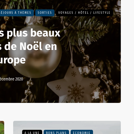
SÉJOURS À THÈMES
SORTIES
VOYAGES / HÔTEL / LIFESTYLE
s plus beaux
 de Noël en
urope
décembre 2020
A LA UNE
BONS PLANS
ECONOMIE