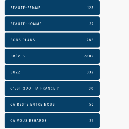
BEAUTÉ-FEMME
123
BEAUTÉ-HOMME
37
BONS PLANS
283
BRÈVES
2802
BUZZ
332
C'EST QUOI TA FRANCE ?
30
CA RESTE ENTRE NOUS
56
CA VOUS REGARDE
27