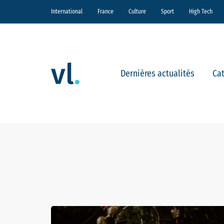
International
France
Culture
Sport
High Tech
Dernières actualités
Ca