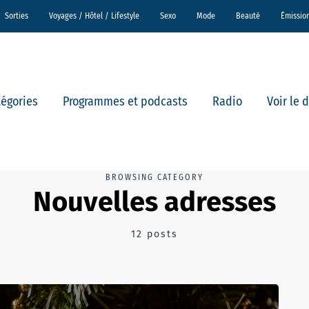
Sorties
Voyages / Hôtel / Lifestyle
Sexo
Mode
Beauté
Émissio
tégories
Programmes et podcasts
Radio
Voir le 
BROWSING CATEGORY
Nouvelles adresses
12 posts