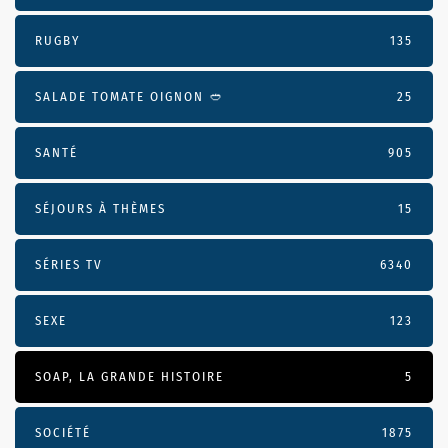
RUGBY
135
SALADE TOMATE OIGNON 🥙
25
SANTÉ
905
SÉJOURS À THÈMES
15
SÉRIES TV
6340
SEXE
123
SOAP, LA GRANDE HISTOIRE
5
SOCIÉTÉ
1875