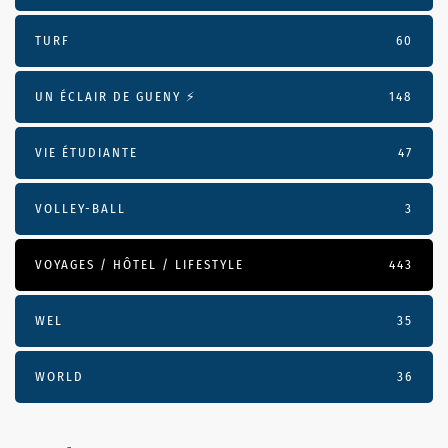
TURF
60
UN ÉCLAIR DE GUENY ⚡️
148
VIE ÉTUDIANTE
47
VOLLEY-BALL
3
VOYAGES / HÔTEL / LIFESTYLE
443
WEL
35
WORLD
36