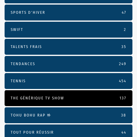
SPORTS D'HIVER
47
SWIFT
2
TALENTS FRAIS
35
TENDANCES
249
TENNIS
454
THE GÉNÉRIQUE TV SHOW
137
TOHU BOHU RAP 🤟
38
TOUT POUR RÉUSSIR
44