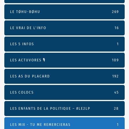
LE TØHU-BØHU
269
LE VRAI DE L’INFO
16
LES 5 INFOS
1
LES ACTUVORES 🎙
109
LES AS DU PLACARD
192
LES COLOCS
45
LES ENFANTS DE LA POLITIQUE – #LE2LP
28
LES MIX - TU ME REMERCIERAS
1