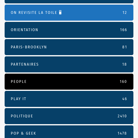
ON REVISITE LA TOILE 🖥️
12
ORIENTATION
166
PARIS-BROOKLYN
81
PARTENAIRES
18
PEOPLE
160
PLAY IT
46
POLITIQUE
2410
POP & GEEK
1478