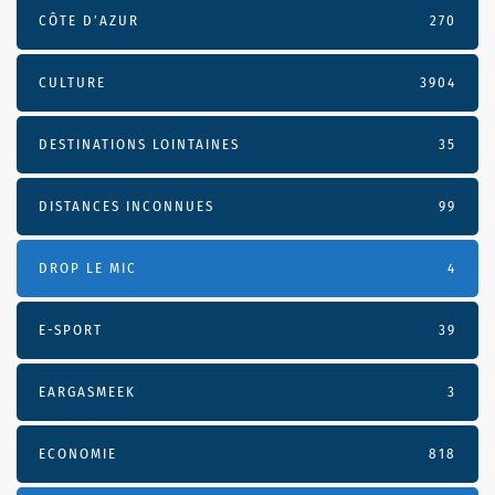
CÔTE D’AZUR
270
CULTURE
3904
DESTINATIONS LOINTAINES
35
DISTANCES INCONNUES
99
DROP LE MIC
4
E-SPORT
39
EARGASMEEK
3
ECONOMIE
818