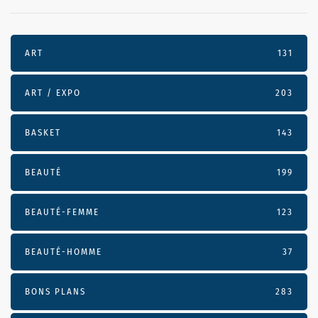
ART
131
ART / EXPO
203
BASKET
143
BEAUTÉ
199
BEAUTÉ-FEMME
123
BEAUTÉ-HOMME
37
BONS PLANS
283