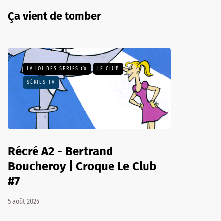
Ça vient de tomber
LA LOI DES SÉRIES 📺
LE CLUB
SÉRIES TV
Récré A2 - Bertrand
Boucheroy | Croque Le Club
#7
5 août 2026