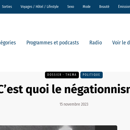
Sorties
Voyages / Hôtel / Lifestyle
Sexo
Mode
Beauté
Émissio
tégories
Programmes et podcasts
Radio
Voir le 
DOSSIER - THEMA
POLITIQUE
C’est quoi le négationnis
15 novembre 2023