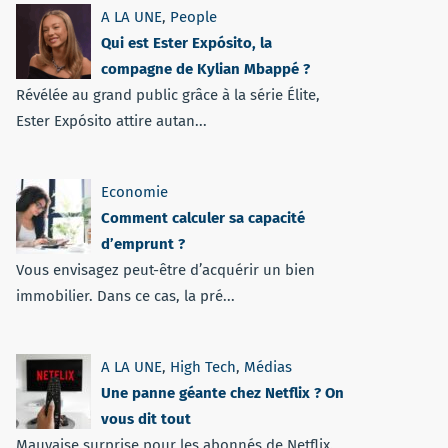
A LA UNE
,
People
Qui est Ester Expósito, la
compagne de Kylian Mbappé ?
Révélée au grand public grâce à la série Élite,
Ester Expósito attire autan...
Economie
Comment calculer sa capacité
d’emprunt ?
Vous envisagez peut-être d’acquérir un bien
immobilier. Dans ce cas, la pré...
A LA UNE
,
High Tech
,
Médias
Une panne géante chez Netflix ? On
vous dit tout
Mauvaise surprise pour les abonnés de Netflix.