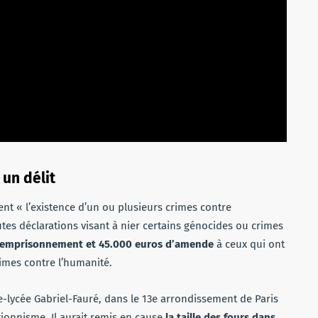
un délit
ent « l’existence d’un ou plusieurs crimes contre
utes déclarations visant à nier certains génocides ou crimes
’emprisonnement et 45.000 euros d’amende
à ceux qui ont
rimes contre l’humanité.
-lycée Gabriel-Fauré, dans le 13e arrondissement de Paris
tionnisme. Il aurait remis en cause
la taille des fours dans