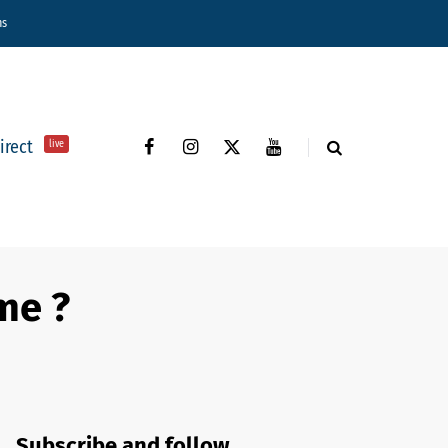
ns
direct
live
me ?
Subscribe and follow