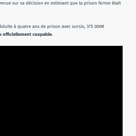
revenue sur sa décision en estimant que la prison ferme était
 réduite à quatre ans de prison avec sursis, 375 000€
nu officiellement coupable.