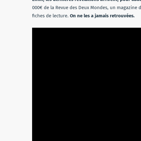
000€ de la Revue des Deux Mondes, un magazine diri
fiches de lecture.
On ne les a jamais retrouvées.