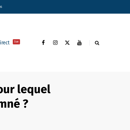
ns
direct
live
our lequel
amné ?