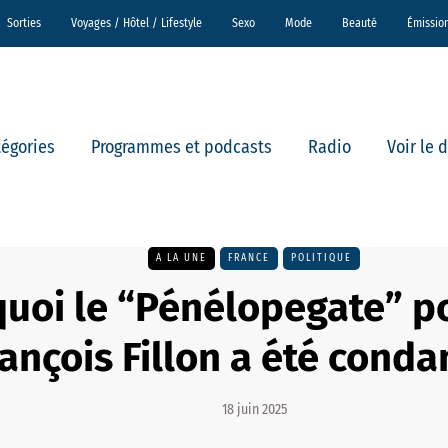
Sorties
Voyages / Hôtel / Lifestyle
Sexo
Mode
Beauté
Émissio
tégories
Programmes et podcasts
Radio
Voir le 
A LA UNE
FRANCE
POLITIQUE
quoi le “Pénélopegate” p
ançois Fillon a été cond
18 juin 2025