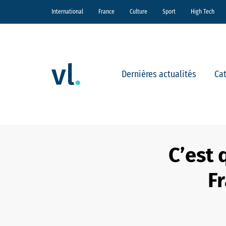
International
France
Culture
Sport
High Tech
Dernières actualités
Ca
C’est 
Fr