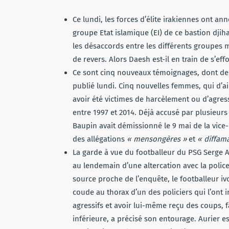
Ce lundi, les forces d’élite irakiennes ont ann
groupe Etat islamique (EI) de ce bastion dji
les désaccords entre les différents groupes mi
de revers. Alors Daesh est-il en train de s’ef
Ce sont cinq nouveaux témoignages, dont de
publié lundi. Cinq nouvelles femmes, qui d’ai
avoir
été victimes de harcèlement ou d’agress
entre 1997 et 2014. Déjà accusé par plusieur
Baupin avait démissionné le 9 mai de la vice
des allégations
« mensongères »
et
« diffama
La garde à vue du footballeur du PSG Serge A
au lendemain d’une altercation avec la police 
source proche de l’enquête
, le footballeur i
coude au thorax d’un des policiers qui l’ont in
agressifs et avoir lui-même reçu des coups, f
inférieure, a précisé son entourage. Aurier es