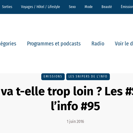
Sorties
Voyages / Hôtel / Lifestyle
Sexo
Mode
Beauté
Émissio
tégories
Programmes et podcasts
Radio
Voir le 
EMISSIONS
LES SNIPERS DE L’INFO
va t-elle trop loin ? Les 
l’info #95
1 juin 2016