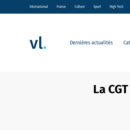
International
France
Culture
Sport
High Tech
Dernières actualités
Ca
La CGT 