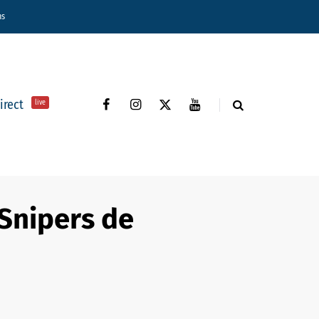
ns
direct
live
#Snipers de