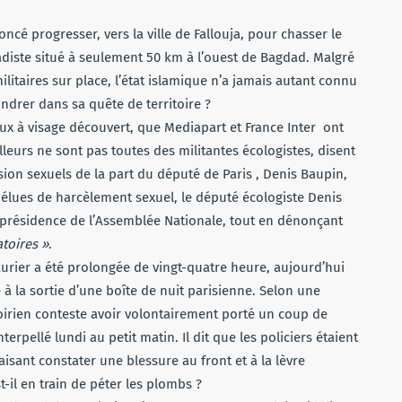
oncé progresser, vers la ville de Fallouja, pour chasser le
hadiste situé à seulement 50 km à l’ouest de Bagdad. Malgré
litaires sur place, l’état islamique n’a jamais autant connu
fondrer dans sa quête de territoire ?
ux à visage découvert, que Mediapart
et France Inter
ont
lleurs ne sont pas toutes des militantes écologistes, disent
ion sexuels de la part du député de Paris
, Denis Baupin,
s élues de harcèlement sexuel, le député écologiste Denis
-présidence de l’Assemblée Nationale
, tout en dénonçant
toires »
.
urier a été prolongée de vingt-quatre heure, aujourd’hui
à la sortie d’une boîte de nuit parisienne.
Selon une
voirien conteste avoir
volontairement porté un coup de
terpellé lundi au petit matin. Il dit que les policiers étaient
aisant constater
une blessure au front et à la lèvre
t-il en train de péter les plombs ?