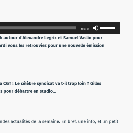
Utilisez
00:00
les
8h autour d’Alexandre Legrix et Samuel Vaslin pour
flèches
mardi vous les retrouviez pour une nouvelle émission
haut/bas
pour
augmenter
ou
diminuer
La CGT ! Le célèbre syndicat va t-il trop loin ? Gilles
le
s pour débattre en studio…
volume.
andes actualités de la semaine. En bref, une info, et un petit