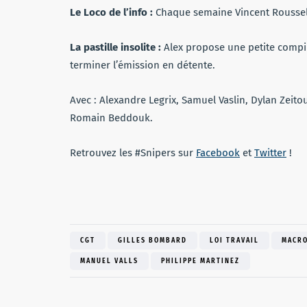
Le Loco de l’info :
Chaque semaine Vincent Roussel 
La pastille insolite :
Alex propose une petite compila
terminer l’émission en détente.
Avec : Alexandre Legrix, Samuel Vaslin, Dylan Zeito
Romain Beddouk.
Retrouvez les #Snipers sur
Facebook
et
Twitter
!
CGT
GILLES BOMBARD
LOI TRAVAIL
MACR
MANUEL VALLS
PHILIPPE MARTINEZ