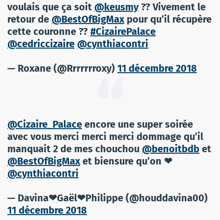
voulais que ça soit
@keusmy
?? Vivement le
retour de
@BestOfBigMax
pour qu’il récupère
cette couronne ??
#CizairePalace
@cedriccizaire
@cynthiacontri
— Roxane (@Rrrrrrroxy)
11 décembre 2018
@Cizaire_Palace
encore une super soirée
avec vous merci merci merci dommage qu’il
manquait 2 de mes chouchou
@benoitbdb
et
@BestOfBigMax
et biensure qu’on ❤
@cynthiacontri
— Davina❤Gaël❤Philippe (@houddavina00)
11 décembre 2018