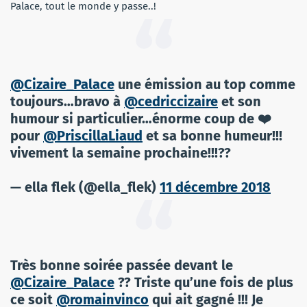
Palace, tout le monde y passe..!
@Cizaire_Palace
une émission au top comme
toujours…bravo à
@cedriccizaire
et son
humour si particulier…énorme coup de ❤️
pour
@PriscillaLiaud
et sa bonne humeur!!!
vivement la semaine prochaine!!!??
— ella flek (@ella_flek)
11 décembre 2018
Très bonne soirée passée devant le
@Cizaire_Palace
?? Triste qu’une fois de plus
ce soit
@romainvinco
qui ait gagné !!! Je