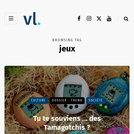
BROWSING TAG
jeux
CULTURE
DOSSIER - THEMA
SOCIÉTÉ
Tu te souviens … des
Tamagotchis ?