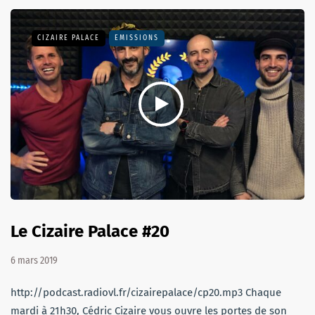
CIZAIRE PALACE
EMISSIONS
Le Cizaire Palace #20
6 mars 2019
http://podcast.radiovl.fr/cizairepalace/cp20.mp3 Chaque
mardi à 21h30, Cédric Cizaire vous ouvre les portes de son