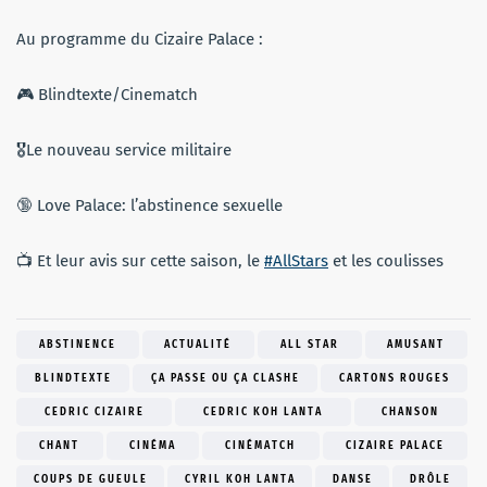
Au programme du Cizaire Palace :
🎮 Blindtexte/Cinematch
🎖Le nouveau service militaire
🔞 Love Palace: l’abstinence sexuelle
📺 Et leur avis sur cette saison, le
#AllStars
et les coulisses
ABSTINENCE
ACTUALITÉ
ALL STAR
AMUSANT
BLINDTEXTE
ÇA PASSE OU ÇA CLASHE
CARTONS ROUGES
CEDRIC CIZAIRE
CEDRIC KOH LANTA
CHANSON
CHANT
CINÉMA
CINÉMATCH
CIZAIRE PALACE
COUPS DE GUEULE
CYRIL KOH LANTA
DANSE
DRÔLE