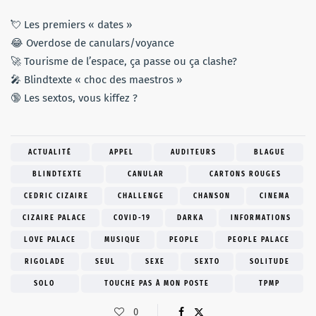
💘 Les premiers « dates »
😂 Overdose de canulars/voyance
🚀 Tourisme de l’espace, ça passe ou ça clashe?
🎤 Blindtexte « choc des maestros »
🔞 Les sextos, vous kiffez ?
ACTUALITÉ
APPEL
AUDITEURS
BLAGUE
BLINDTEXTE
CANULAR
CARTONS ROUGES
CEDRIC CIZAIRE
CHALLENGE
CHANSON
CINEMA
CIZAIRE PALACE
COVID-19
DARKA
INFORMATIONS
LOVE PALACE
MUSIQUE
PEOPLE
PEOPLE PALACE
RIGOLADE
SEUL
SEXE
SEXTO
SOLITUDE
SOLO
TOUCHE PAS À MON POSTE
TPMP
0