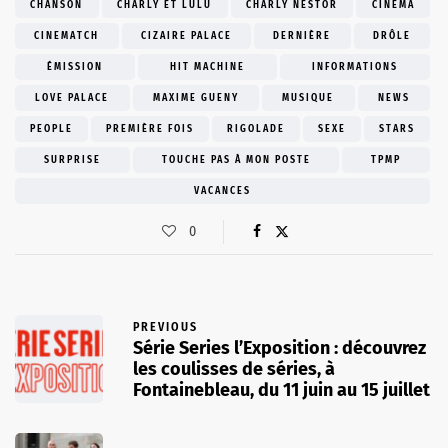
CHANSON
CHARLY ET LULU
CHARLY NESTOR
CINEMA
CINEMATCH
CIZAIRE PALACE
DERNIÈRE
DRÔLE
ÉMISSION
HIT MACHINE
INFORMATIONS
LOVE PALACE
MAXIME GUENY
MUSIQUE
NEWS
PEOPLE
PREMIÈRE FOIS
RIGOLADE
SEXE
STARS
SURPRISE
TOUCHE PAS À MON POSTE
TPMP
VACANCES
0
PREVIOUS
Série Series l’Exposition : découvrez
les coulisses de séries, à
Fontainebleau, du 11 juin au 15 juillet