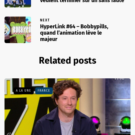
veulent terminer sur un sans faute
NEXT
HyperLink #64 – Bobbypills,
quand l’animation lève le
majeur
Related posts
A LA UNE
FRANCE