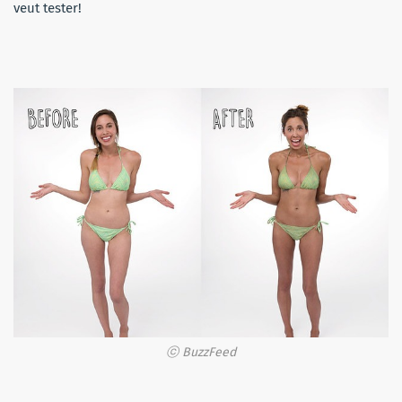
veut tester!
ⓒ BuzzFeed