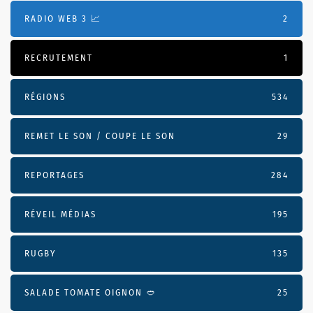
RADIO WEB 3 📈
2
RECRUTEMENT
1
RÉGIONS
534
REMET LE SON / COUPE LE SON
29
REPORTAGES
284
RÉVEIL MÉDIAS
195
RUGBY
135
SALADE TOMATE OIGNON 🥙
25