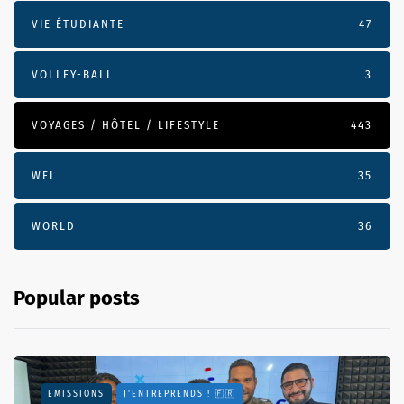
VIE ÉTUDIANTE
47
VOLLEY-BALL
3
VOYAGES / HÔTEL / LIFESTYLE
443
WEL
35
WORLD
36
Popular posts
EMISSIONS
J'ENTREPRENDS ! 🇫🇷