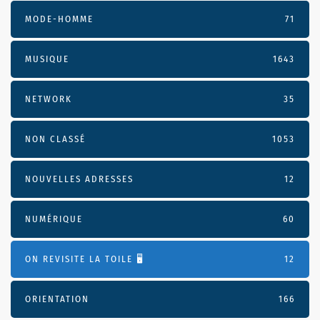
MODE-HOMME
71
MUSIQUE
1643
NETWORK
35
NON CLASSÉ
1053
NOUVELLES ADRESSES
12
NUMÉRIQUE
60
ON REVISITE LA TOILE 🖥️
12
ORIENTATION
166