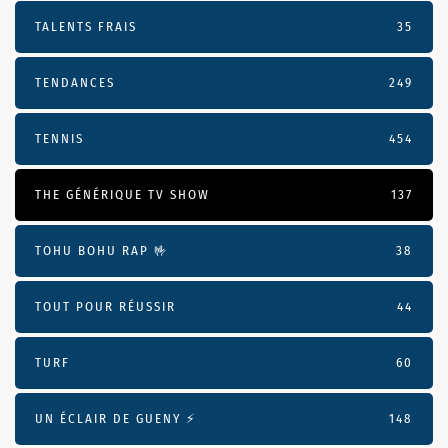
TALENTS FRAIS
35
TENDANCES
249
TENNIS
454
THE GÉNÉRIQUE TV SHOW
137
TOHU BOHU RAP 🤟
38
TOUT POUR RÉUSSIR
44
TURF
60
UN ÉCLAIR DE GUENY ⚡️
148