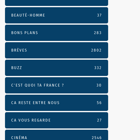
BEAUTÉ-HOMME
37
BONS PLANS
283
BRÈVES
2802
BUZZ
332
C'EST QUOI TA FRANCE ?
30
CA RESTE ENTRE NOUS
56
CA VOUS REGARDE
27
CINÉMA
2546