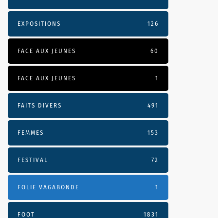
EXPOSITIONS
126
FACE AUX JEUNES
60
FACE AUX JEUNES
1
FAITS DIVERS
491
FEMMES
153
FESTIVAL
72
FOLIE VAGABONDE
1
FOOT
1831