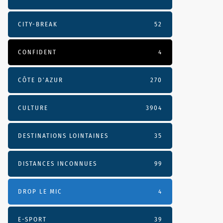
CITY-BREAK
52
CONFIDENT
4
CÔTE D’AZUR
270
CULTURE
3904
DESTINATIONS LOINTAINES
35
DISTANCES INCONNUES
99
DROP LE MIC
4
E-SPORT
39