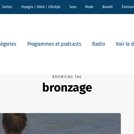
Sorties
Voyages / Hôtel / Lifestyle
Sexo
Mode
Beauté
Émissio
tégories
Programmes et podcasts
Radio
Voir le 
BROWSING TAG
bronzage