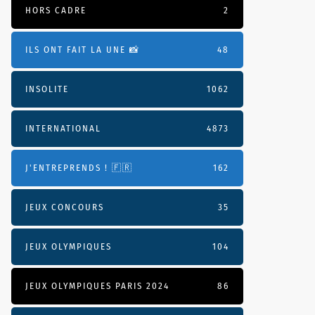
HORS CADRE
2
ILS ONT FAIT LA UNE 📸
48
INSOLITE
1062
INTERNATIONAL
4873
J'ENTREPRENDS ! 🇫🇷
162
JEUX CONCOURS
35
JEUX OLYMPIQUES
104
JEUX OLYMPIQUES PARIS 2024
86