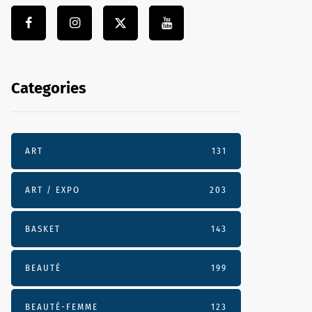
Categories
ART
131
ART / EXPO
203
BASKET
143
BEAUTÉ
199
BEAUTÉ-FEMME
123