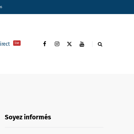
ns
direct
live
Soyez informés