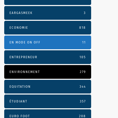
EARGASMEEK
3
ECONOMIE
818
EN MODE ON OFF
11
ENTREPRENEUR
105
ENVIRONNEMENT
279
EQUITATION
344
ÉTUDIANT
357
EURO FOOT
208