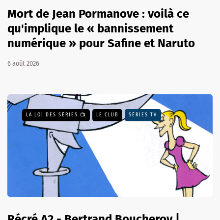
Mort de Jean Pormanove : voilà ce
qu'implique le « bannissement
numérique » pour Safine et Naruto
6 août 2026
LA LOI DES SÉRIES 📺
LE CLUB
SÉRIES TV
Récré A2 - Bertrand Boucheroy |