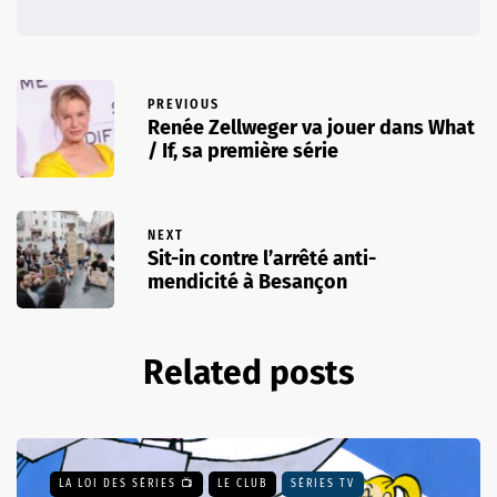
PREVIOUS
Renée Zellweger va jouer dans What
/ If, sa première série
NEXT
Sit-in contre l’arrêté anti-
mendicité à Besançon
Related posts
LA LOI DES SÉRIES 📺
LE CLUB
SÉRIES TV