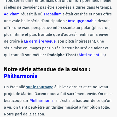
Trois séries différentes mais qui ont un fort potentiel, même
si elles ne devraient pas être appelées à durer dans le temps.
Ad Vitam
réussit là où
Trepalium
s’était crashée et nous offre
une vraie belle série d’anticipation ;
Insoupçonnable
devrait
offrir une vraie perspective intéressante au polar (plus crue,
plus intime et plus frontale que d’autres) ; enfin on a envie
de croire à
La dernière vague
, son pitch intéressant, une
série mise en images par un réalisateur bourré de talent et
qui connaît son métier :
Rodolphe Tissot
(
Ainsi soient-ils
).
Notre série attendue de la saison :
Philharmonia
On était allé
sur le tournage
à l’hiver dernier et ce nouveau
projet de Marine Gacem nous a fait sacrément envie. On mise
beaucoup sur
Philharmonia
, si c’est à la hauteur de ce qu’on
a vu, on tient peut-être un thriller musical à l’ambition folle.
Notre pari de la saison.