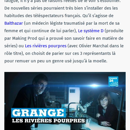
fatigue, il n’y a pas de raisons réelles de le voir s’essouffler.
De nouvelles séries pourraient très bien s’installer des les
habitudes des téléspectateurs français. Qu’il s’agisse de
Balthazar
(un médecin légiste traumatisé par la mort de sa
femme et qui continue de lui parler),
Le système D
(produite
par Making Prod qui a prouvé son savoir faire en matière de
séries) ou
Les rivières pourpres
(avec Olivier Marchal dans le
rôle titre), on choisit de parier sur ces 3 représentants là
pour remuer un peu un genre usé jusqu’à la moelle.