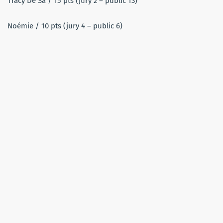
Tracy De Sa / 15 pts (jury 2 – public 13)
Noémie / 10 pts (jury 4 – public 6)