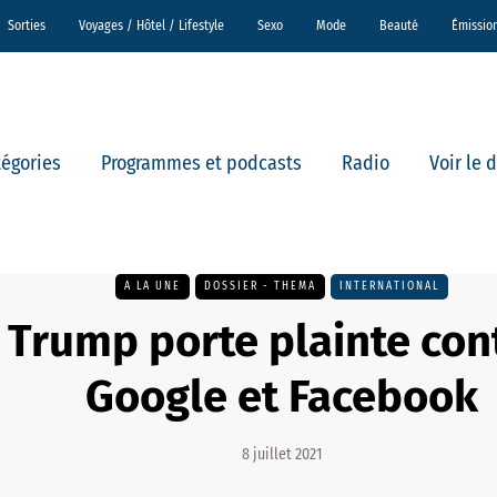
Sorties
Voyages / Hôtel / Lifestyle
Sexo
Mode
Beauté
Émissio
tégories
Programmes et podcasts
Radio
Voir le 
A LA UNE
DOSSIER - THEMA
INTERNATIONAL
Trump porte plainte cont
Google et Facebook
8 juillet 2021