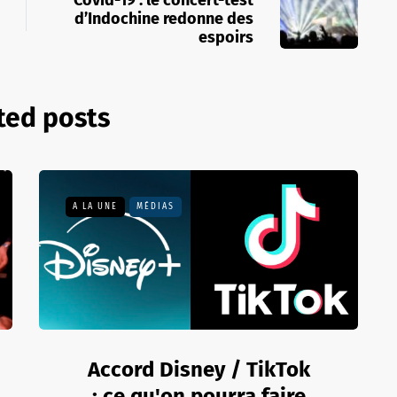
d’Indochine redonne des
espoirs
ted posts
A LA UNE
MÉDIAS
Accord Disney / TikTok
: ce qu'on pourra faire