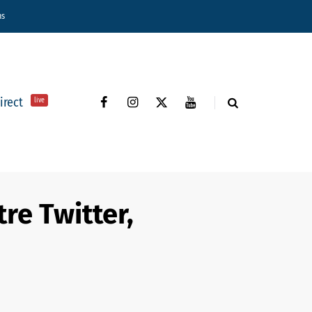
ns
direct
live
re Twitter,