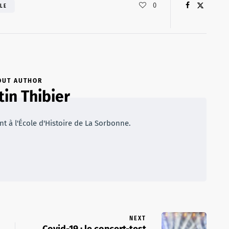
0
LE
OUT AUTHOR
tin Thibier
t à l'École d'Histoire de La Sorbonne.
NEXT
Covid-19 : le concert-test