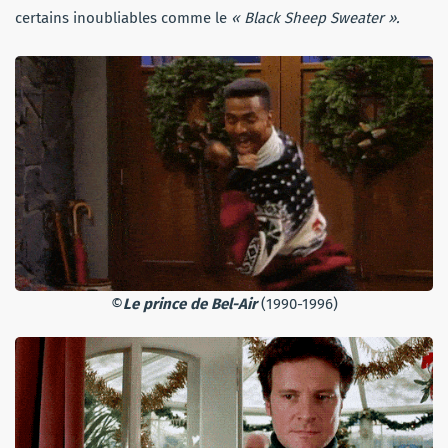
certains inoubliables comme le
« Black Sheep Sweater ».
©
Le prince de Bel-Air
(1990-1996)