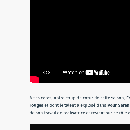
A ses côtés, notre coup de cœur de cette saison,
E
rouges
et dont le talent a explosé dans
Pour Sarah
de son travail de réalisatrice et revient sur ce rôle 