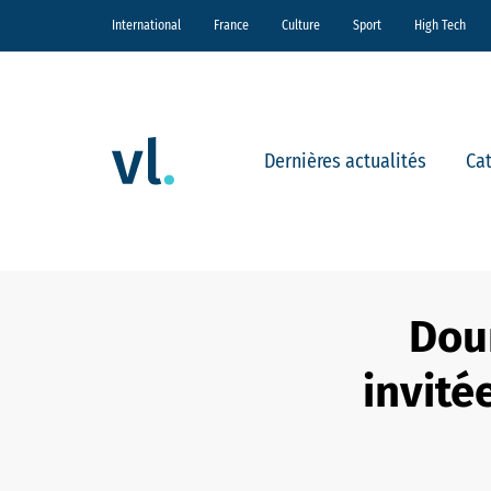
International
France
Culture
Sport
High Tech
Dernières actualités
Ca
Dou
invité