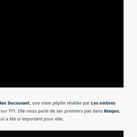
den Ducourant
, une vraie pépite révélée par
Les ombres
sur TF1. Elle nous parle de ses premiers pas dans
Braquo
,
qui a été si important pour elle.