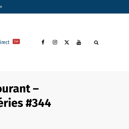
ns
direct
live
urant –
séries #344