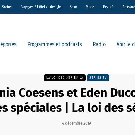
Sorties
Voyages / Hôtel / Lifestyle
Sexo
Mode
Beauté
Émissio
tégories
Programmes et podcasts
Radio
Voir le 
LA LOI DES SÉRIES 📺
SÉRIES TV
nia Coesens et Eden Duco
es spéciales | La loi des 
4 décembre 2019