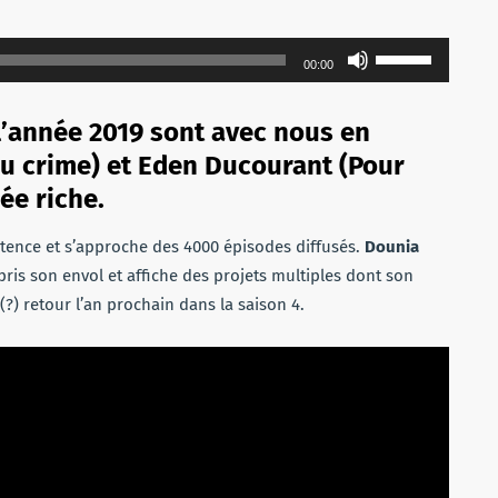
Utilisez
00:00
les
flèches
l’année 2019 sont avec nous en
haut/bas
du crime) et Eden Ducourant (Pour
pour
ée riche.
augmenter
ou
stence et s’approche des 4000 épisodes diffusés.
Dounia
diminuer
 pris son envol et affiche des projets multiples dont son
le
(?) retour l’an prochain dans la saison 4.
volume.