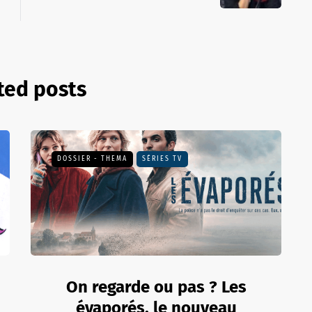
ted posts
DOSSIER - THEMA
SÉRIES TV
On regarde ou pas ? Les
évaporés, le nouveau