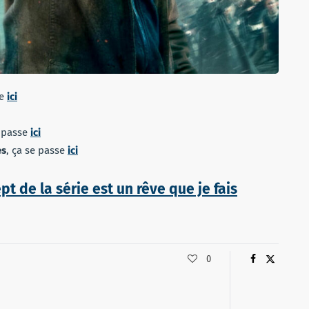
se
ici
e passe
ici
es
, ça se passe
ici
pt de la série est un rêve que je fais
0