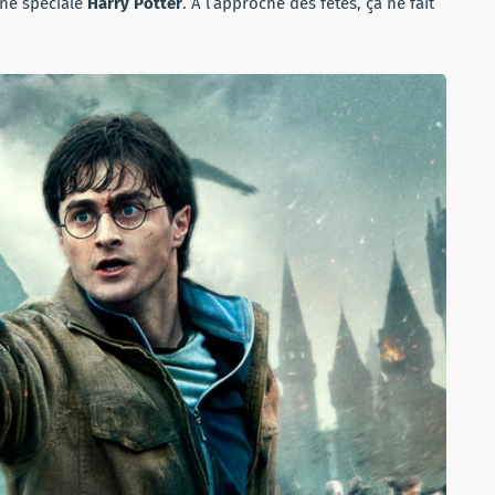
une spéciale
Harry Potter
. A l’approche des fêtes, ça ne fait