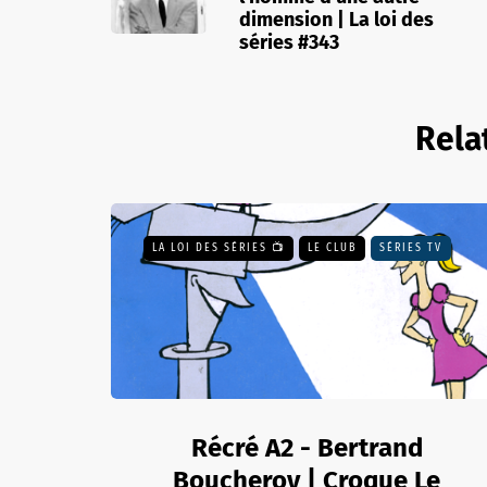
dimension | La loi des
séries #343
Rela
LA LOI DES SÉRIES 📺
LE CLUB
SÉRIES TV
Récré A2 - Bertrand
Boucheroy | Croque Le