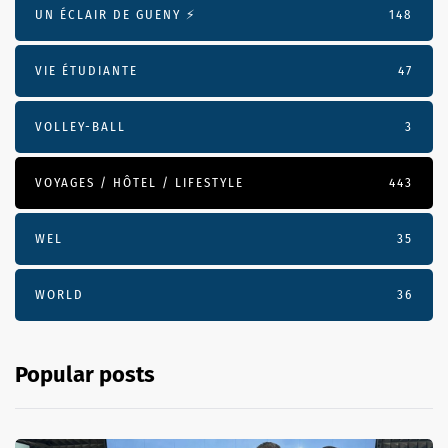
UN ÉCLAIR DE GUENY ⚡️
148
VIE ÉTUDIANTE
47
VOLLEY-BALL
3
VOYAGES / HÔTEL / LIFESTYLE
443
WEL
35
WORLD
36
Popular posts