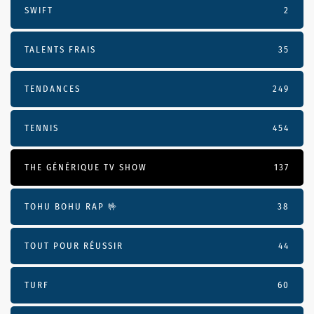
SWIFT
2
TALENTS FRAIS
35
TENDANCES
249
TENNIS
454
THE GÉNÉRIQUE TV SHOW
137
TOHU BOHU RAP 🤟
38
TOUT POUR RÉUSSIR
44
TURF
60