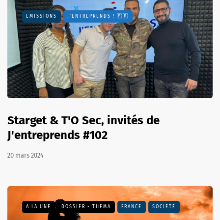
EMISSIONS
J'ENTREPRENDS ! 🇫🇷
Starget & T'O Sec, invités de
J'entreprends #102
20 mars 2024
A LA UNE
DOSSIER - THEMA
FRANCE
SOCIÉTÉ