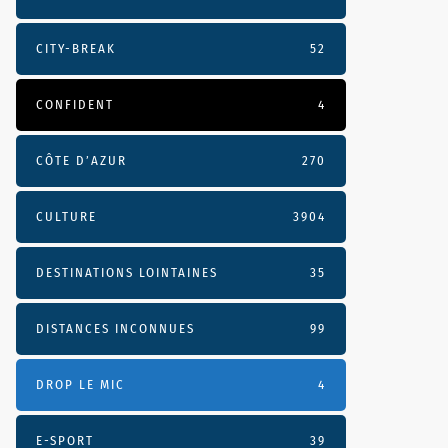
CITY-BREAK
52
CONFIDENT
4
CÔTE D’AZUR
270
CULTURE
3904
DESTINATIONS LOINTAINES
35
DISTANCES INCONNUES
99
DROP LE MIC
4
E-SPORT
39