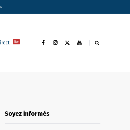
ns
direct
live
Soyez informés