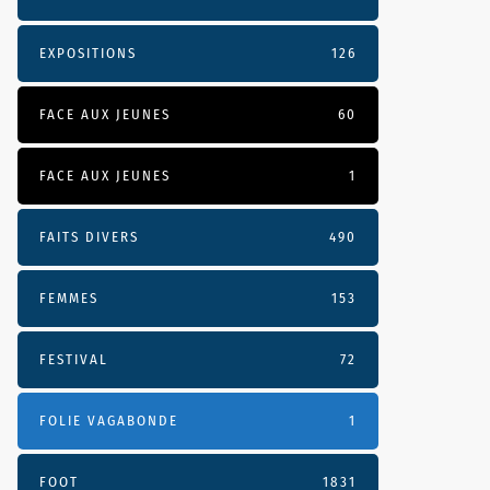
EXPOSITIONS
126
FACE AUX JEUNES
60
FACE AUX JEUNES
1
FAITS DIVERS
490
FEMMES
153
FESTIVAL
72
FOLIE VAGABONDE
1
FOOT
1831