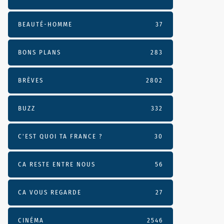
BEAUTÉ-HOMME
37
BONS PLANS
283
BRÈVES
2802
BUZZ
332
C'EST QUOI TA FRANCE ?
30
CA RESTE ENTRE NOUS
56
CA VOUS REGARDE
27
CINÉMA
2546