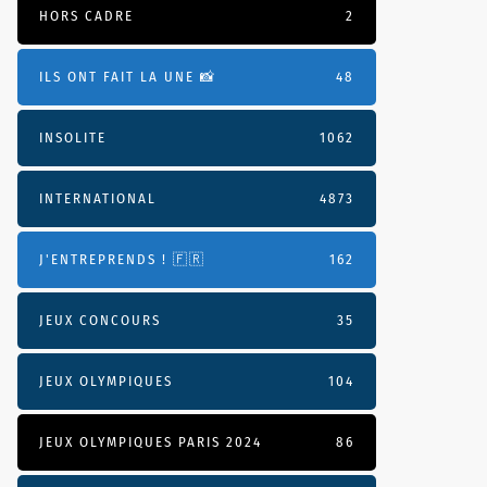
HORS CADRE
2
ILS ONT FAIT LA UNE 📸
48
INSOLITE
1062
INTERNATIONAL
4873
J'ENTREPRENDS ! 🇫🇷
162
JEUX CONCOURS
35
JEUX OLYMPIQUES
104
JEUX OLYMPIQUES PARIS 2024
86