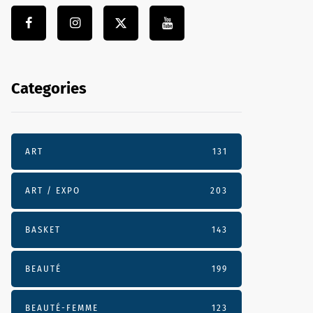
Categories
ART
131
ART / EXPO
203
BASKET
143
BEAUTÉ
199
BEAUTÉ-FEMME
123