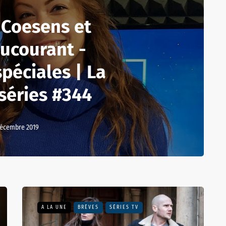
 Coesens et
ucourant -
spéciales | La
 séries #344
décembre 2019
A LA UNE
BRÈVES
SÉRIES TV