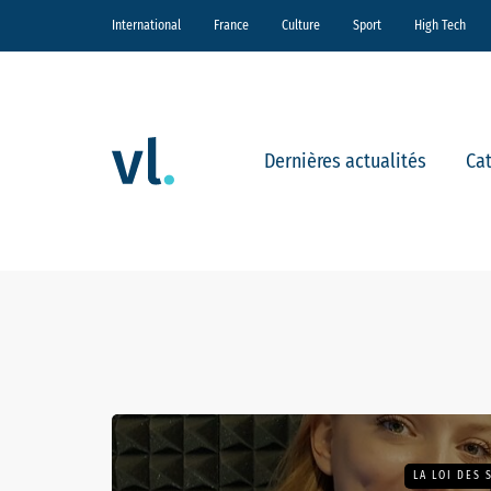
International
France
Culture
Sport
High Tech
Dernières actualités
Ca
LA LOI DES 