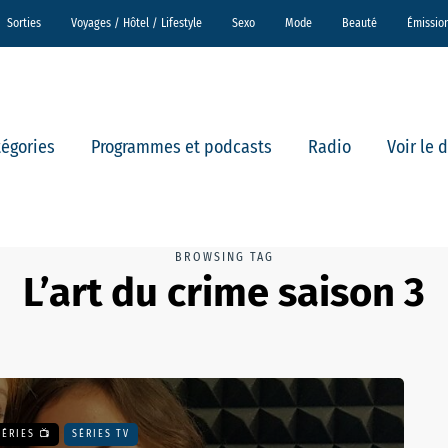
Sorties
Voyages / Hôtel / Lifestyle
Sexo
Mode
Beauté
Émissio
tégories
Programmes et podcasts
Radio
Voir le 
BROWSING TAG
L’art du crime saison 3
SÉRIES 📺
SÉRIES TV