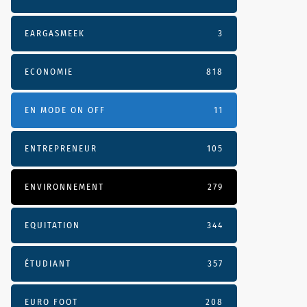
EARGASMEEK
3
ECONOMIE
818
EN MODE ON OFF
11
ENTREPRENEUR
105
ENVIRONNEMENT
279
EQUITATION
344
ÉTUDIANT
357
EURO FOOT
208