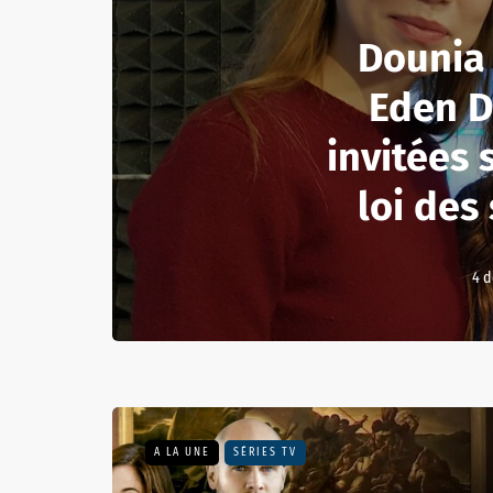
Dounia
Eden D
invitées 
loi des
4 
A LA UNE
SÉRIES TV