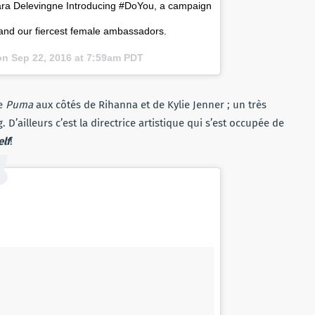
 Cara Delevingne Introducing #DoYou, a campaign
 and our fiercest female ambassadors.
 on
Sep 22, 2016 at 7:59am PDT
ue
Puma
aux côtés de Rihanna et de Kylie Jenner ; un très
’ailleurs c’est la directrice artistique qui s’est occupée de
elf
!