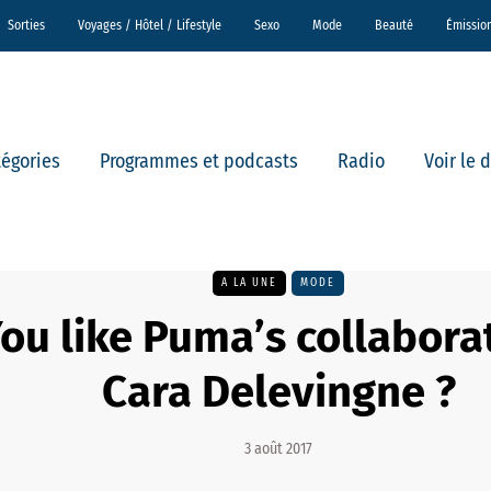
Sorties
Voyages / Hôtel / Lifestyle
Sexo
Mode
Beauté
Émissio
tégories
Programmes et podcasts
Radio
Voir le 
A LA UNE
MODE
ou like Puma’s collabora
Cara Delevingne ?
3 août 2017