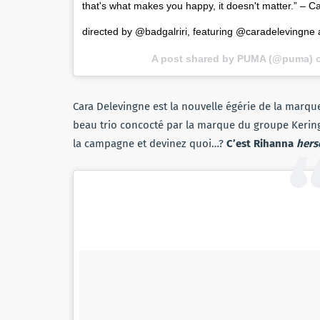
that's what makes you happy, it doesn't matter.” –
directed by @badgalriri, featuring @caradelevingne
A post shared by PUMA (@puma)
Cara Delevingne est la nouvelle égérie de la marq
beau trio concocté par la marque du groupe Kering. D
la campagne et devinez quoi…?
C’est Rihanna
hers