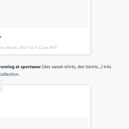
n
 on
Mar 6, 2017 at 7:11am PST
 running et sportwear
(des sweat-shirts, des tshirts…) très
ollection.