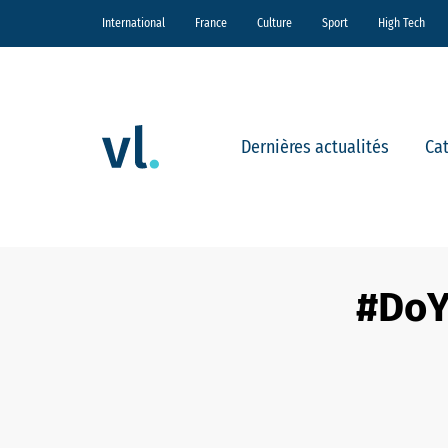
International
France
Culture
Sport
High Tech
Dernières actualités
Ca
#DoY