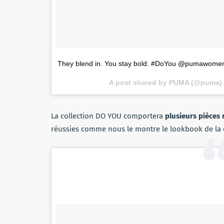
They blend in. You stay bold. #DoYou @pumawome
A post shared by PUMA (@puma)
La collection DO YOU comportera
plusieurs pièces
réussies comme nous le montre le lookbook de la c