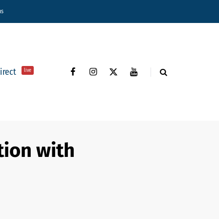
ns
direct
live
tion with