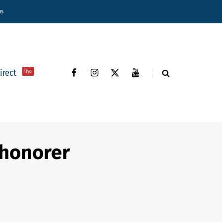
ns
direct
live
’honorer