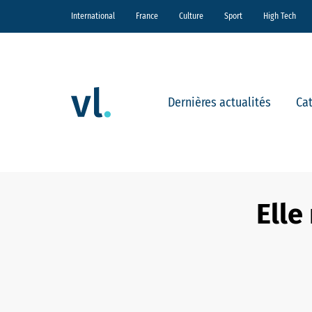
International
France
Culture
Sport
High Tech
Dernières actualités
Ca
Elle