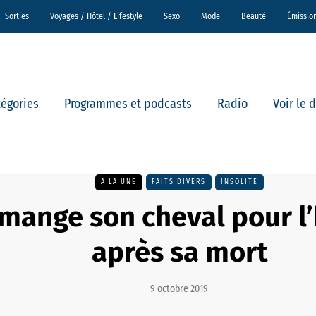
Sorties
Voyages / Hôtel / Lifestyle
Sexo
Mode
Beauté
Émissio
tégories
Programmes et podcasts
Radio
Voir le 
A LA UNE
FAITS DIVERS
INSOLITE
 mange son cheval pour l
après sa mort
9 octobre 2019