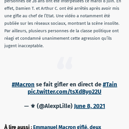
personnes de 28 ans ont été interpellées ce mardi 8 juin. En
effet, Damien T. et Arthur C. ont été arrêtés après avoir mis
une gifle au chef de l’Etat. Une vidéo a notamment été
publiée sur les réseaux sociaux, montrant la scène insolite.
Par ailleurs, plusieurs personnes de la classe politique ont
réagi et condamné unanimement cette agression qu’ils
jugent inacceptable.
#Macron
se fait gifler en direct de
#Tain
pic.twitter.com/tsXdByo22U
— ⚜️ (@AlexpLille)
June 8, 2021
À lire aussi :
Emmanuel Macron giflé, deux