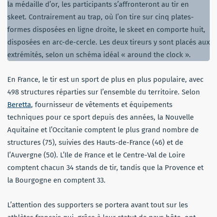
la médaille d’or, les participants s’affronteront au tir en
skeet. Contrairement au trap, où l’on tire sur cinq plates-
formes disposées en ligne droite, le skeet en comporte huit,
disposées en arc-de-cercle. Les deux tireurs y sont placés aux
extrémités, selon un schéma idéal « around the clock ».
En France, le tir est un sport de plus en plus populaire, avec
498 structures réparties sur l’ensemble du territoire. Selon
Beretta
, fournisseur de vêtements et équipements
techniques pour ce sport depuis des années, la Nouvelle
Aquitaine et l’Occitanie comptent le plus grand nombre de
structures (75), suivies des Hauts-de-France (46) et de
l’Auvergne (50). L’Ile de France et le Centre-Val de Loire
comptent chacun 34 stands de tir, tandis que la Provence et
la Bourgogne en comptent 33.
L’attention des supporters se portera avant tout sur les