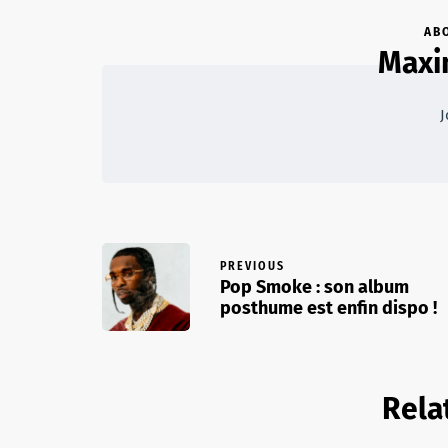
AB
Maxi
J
PREVIOUS
Pop Smoke : son album
posthume est enfin dispo !
Rela