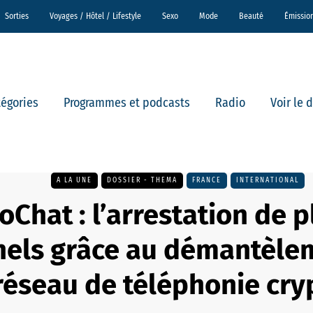
Sorties
Voyages / Hôtel / Lifestyle
Sexo
Mode
Beauté
Émissio
tégories
Programmes et podcasts
Radio
Voir le 
A LA UNE
DOSSIER - THEMA
FRANCE
INTERNATIONAL
oChat : l’arrestation de p
nels grâce au démantèle
réseau de téléphonie cry