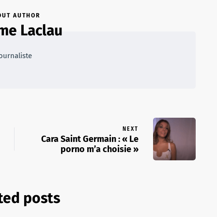
OUT AUTHOR
me Laclau
ournaliste
NEXT
Cara Saint Germain : « Le
porno m’a choisie »
ted posts