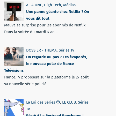
A LA UNE
,
High Tech
,
Médias
Une panne géante chez Netflix ? On
vous dit tout
Mauvaise surprise pour les abonnés de Netflix.
Dans la soirée du mardi 4 ao...
DOSSIER - THEMA
,
Séries Tv
On regarde ou pas ? Les évaporés,
le nouveau polar de France
Télévisions
France.TV proposera sur la plateforme le 27 août,
sa nouvelle série policiè...
La Loi des Séries 📺
,
LE CLUB
,
Séries
Tv
Récré A2 – Bertrand Boucheroy |