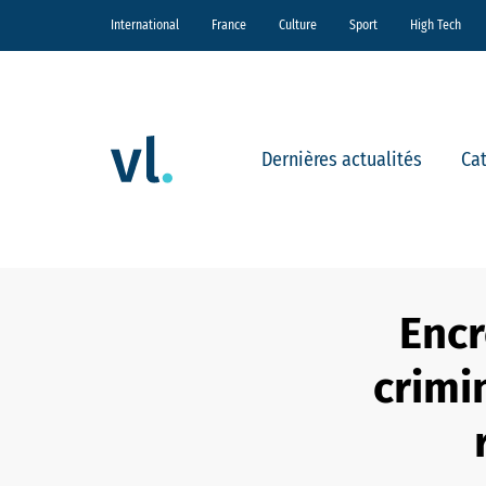
International
France
Culture
Sport
High Tech
Dernières actualités
Ca
Encr
crimi