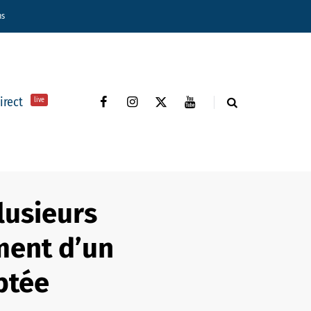
ns
direct
live
lusieurs
ment d’un
ptée