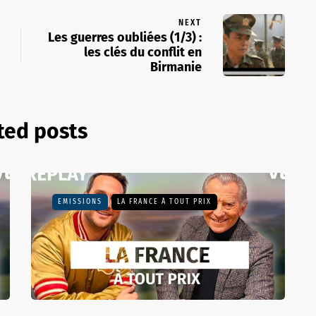
NEXT
Les guerres oubliées (1/3) :
les clés du conflit en
Birmanie
ted posts
EMISSIONS
LA FRANCE À TOUT PRIX