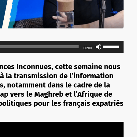
Utilisez
00:00
les
flèches
ances Inconnues, cette semaine nous
haut/bas
à la transmission de l’information
pour
s, notamment dans le cadre de la
augmenter
ou
ap vers le Maghreb et l’Afrique de
diminuer
politiques pour les français expatriés
le
volume.