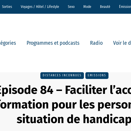
Sorties
Voyages / Hôtel / Lifestyle
Sexo
Mode
Beauté
Émissio
tégories
Programmes et podcasts
Radio
Voir le 
DISTANCES INCONNUES
EMISSIONS
Episode 84 – Faciliter l’ac
nformation pour les pers
situation de handica