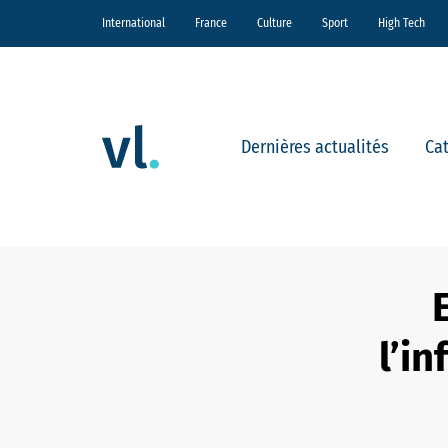
International
France
Culture
Sport
High Tech
Dernières actualités
Ca
l’i