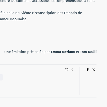
 rendre les contenus accessibles et compréhensibles à tous.
 file de la neuvième circonscription des Français de
France Insoumise.
Une émission présentée par
Emma Meriaux
et
Tom Malki
0