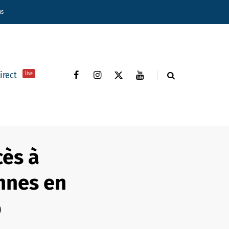
ns
direct
live
cès à
onnes en
p