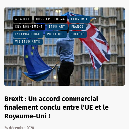
A LA UNE
DOSSIER - THEMA
ECONOMIE
ENVIRONNEMENT
ÉTUDIANT
FRANCE
INTERNATIONAL
POLITIQUE
SOCIÉTÉ
VIE ÉTUDIANTE
Brexit : Un accord commercial
finalement conclu entre l'UE et le
Royaume-Uni !
24 décembre 2020