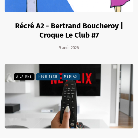
Récré A2 - Bertrand Boucheroy |
Croque Le Club #7
5 août 2026
A LA UNE
HIGH TECH
MÉDIAS