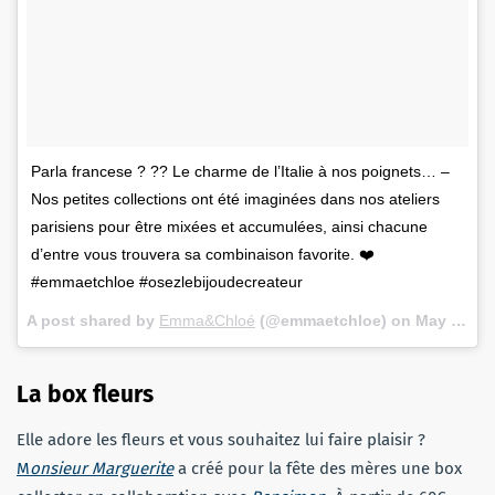
Parla francese ? ?? Le charme de l’Italie à nos poignets… –
Nos petites collections ont été imaginées dans nos ateliers
parisiens pour être mixées et accumulées, ainsi chacune
d’entre vous trouvera sa combinaison favorite. ❤️
#emmaetchloe #osezlebijoudecreateur
A post shared by
Emma&Chloé
(@emmaetchloe) on
May 16, 2018 at 3:30am PDT
La box fleurs
Elle adore les fleurs et vous souhaitez lui faire plaisir ?
M
onsieur Marguerite
a créé pour la fête des mères une box