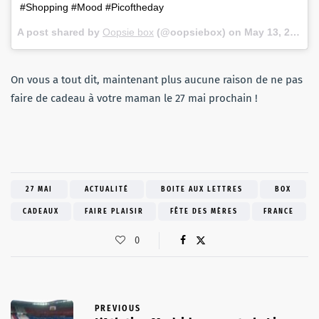
#Shopping #Mood #Picoftheday
A post shared by
Oopsie box
(@oopsiebox) on
May 13, 2018 at 6:33am PDT
On vous a tout dit, maintenant plus aucune raison de ne pas
faire de cadeau à votre maman le 27 mai prochain !
27 MAI
ACTUALITÉ
BOITE AUX LETTRES
BOX
CADEAUX
FAIRE PLAISIR
FÊTE DES MÈRES
FRANCE
0
PREVIOUS