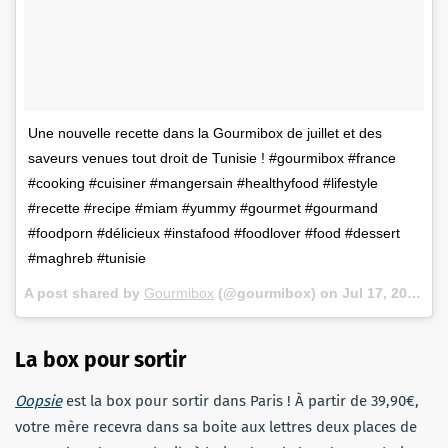
Une nouvelle recette dans la Gourmibox de juillet et des
saveurs venues tout droit de Tunisie ! #gourmibox #france
#cooking #cuisiner #mangersain #healthyfood #lifestyle
#recette #recipe #miam #yummy #gourmet #gourmand
#foodporn #délicieux #instafood #foodlover #food #dessert
#maghreb #tunisie
A post shared by
Gourmibox
(@gourmibox) on
Jul 17, 2017 at 3:27am PDT
La box pour sortir
Oopsie
est la box pour sortir dans Paris ! À partir de 39,90€,
votre mère recevra dans sa boite aux lettres deux places de