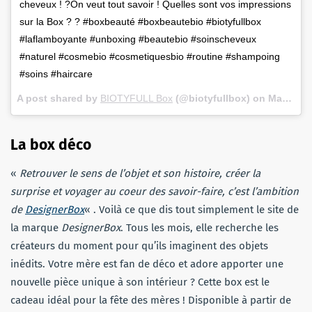
cheveux ! ?On veut tout savoir ! Quelles sont vos impressions
sur la Box ? ? #boxbeauté #boxbeautebio #biotyfullbox
#laflamboyante #unboxing #beautebio #soinscheveux
#naturel #cosmebio #cosmetiquesbio #routine #shampoing
#soins #haircare
A post shared by
BIOTYFULL Box
(@biotyfullbox) on
May 15, 2018 at 8:42am PDT
La box déco
«
Retrouver le sens de l’objet et son histoire, créer la
surprise et voyager au coeur des savoir-faire, c’est l’ambition
de
DesignerBox
« . Voilà ce que dis tout simplement le site de
la marque
DesignerBox
. Tous les mois, elle recherche les
créateurs du moment pour qu’ils imaginent des objets
inédits. Votre mère est fan de déco et adore apporter une
nouvelle pièce unique à son intérieur ? Cette box est le
cadeau idéal pour la fête des mères ! Disponible à partir de