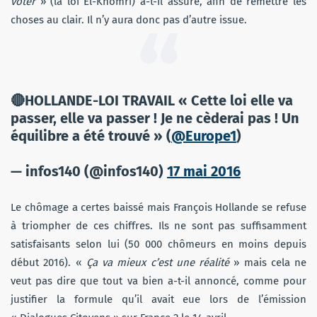
voter
» (la loi El-Khomri) a-t-il assuré, afin de remettre les
choses au clair. Il n’y aura donc pas d’autre issue.
🔴HOLLANDE-LOI TRAVAIL « Cette loi elle va
passer, elle va passer ! Je ne cèderai pas ! Un
équilibre a été trouvé » (
@Europe1
)
— infos140 (@infos140)
17 mai 2016
Le chômage a certes baissé mais François Hollande se refuse
à triompher de ces chiffres. Ils ne sont pas suffisamment
satisfaisants selon lui (50 000 chômeurs en moins depuis
début 2016). «
Ça va mieux c’est une réalité
» mais cela ne
veut pas dire que tout va bien a-t-il annoncé, comme pour
justifier la formule qu’il avait eue lors de l’émission