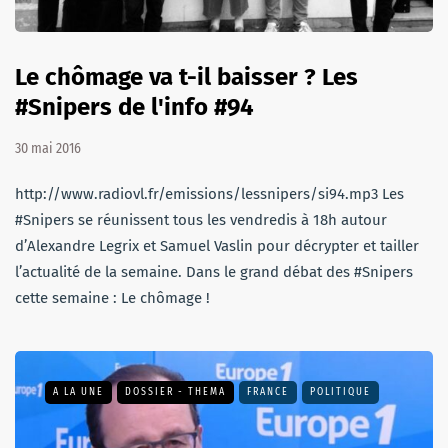
Le chômage va t-il baisser ? Les
#Snipers de l'info #94
30 mai 2016
http://www.radiovl.fr/emissions/lessnipers/si94.mp3 Les
#Snipers se réunissent tous les vendredis à 18h autour
d’Alexandre Legrix et Samuel Vaslin pour décrypter et tailler
l’actualité de la semaine. Dans le grand débat des #Snipers
cette semaine : Le chômage !
A LA UNE
DOSSIER - THEMA
FRANCE
POLITIQUE