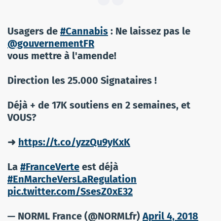
Usagers de
#Cannabis
: Ne laissez pas le
@gouvernementFR
vous mettre à l'amende!
Direction les 25.000 Signataires !
Déjà + de 17K soutiens en 2 semaines, et
VOUS?
➜
https://t.co/yzzQu9yKxK
La
#FranceVerte
est déjà
#EnMarcheVersLaRegulation
pic.twitter.com/SsesZ0xE32
— NORML France (@NORMLfr)
April 4, 2018