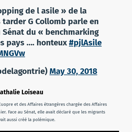
pping de l asile » de la
s tarder G Collomb parle en
u Sénat du « benchmarking
es pays …. honteux
#pjlAsile
TMNGVw
delagontrie)
May 30, 2018
Nathalie Loiseau
Euopre et des Affaires étrangères chargée des Affaires
er. Face au Sénat, elle avait déclaré que les migrants
vait aussi créé la polémique.