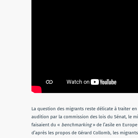
La question des migrants reste délicate à traiter e
audition par la commission des lois du Sénat, le min
faisaient du «
benchmarking
» de l’asile en Europe
d’après les propos de Gérard Collomb, les migrants 