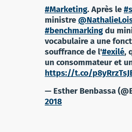
#Marketing
. Après le
#
ministre
@NathalieLoi
#benchmarking
du min
vocabulaire a une fonctio
souffrance de l'
#exilé
, 
un consommateur et un
https://t.co/p8yRrzTsJ
— Esther Benbassa (@
2018