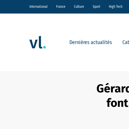
International
France
Culture
Sport
High Tech
Dernières actualités
Ca
Gérard
font