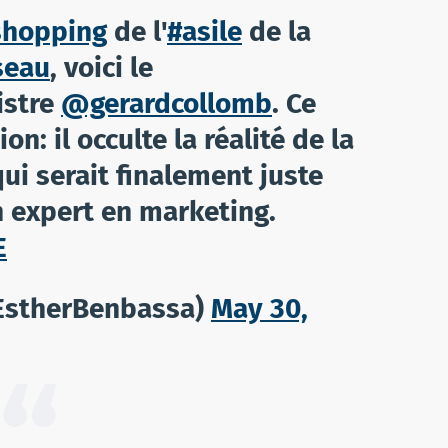
shopping
de l'
#asile
de la
seau
, voici le
istre
@gerardcollomb
. Ce
n: il occulte la réalité de la
qui serait finalement juste
 expert en marketing.
E
EstherBenbassa)
May 30,