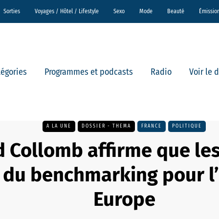
Sorties
Voyages / Hôtel / Lifestyle
Sexo
Mode
Beauté
Émissio
tégories
Programmes et podcasts
Radio
Voir le 
A LA UNE
DOSSIER - THEMA
FRANCE
POLITIQUE
 Collomb affirme que le
 du benchmarking pour l’
Europe