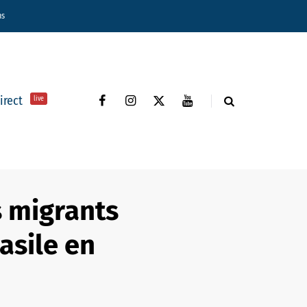
ns
direct
live
s migrants
asile en