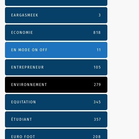
EARGASMEEK
3
ECONOMIE
818
EN MODE ON OFF
11
ENTREPRENEUR
105
ENVIRONNEMENT
279
EQUITATION
345
ÉTUDIANT
357
EURO FOOT
208