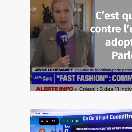
C’est qu
contre l’
adopt
Par
A LA UNE
POLITIQUE