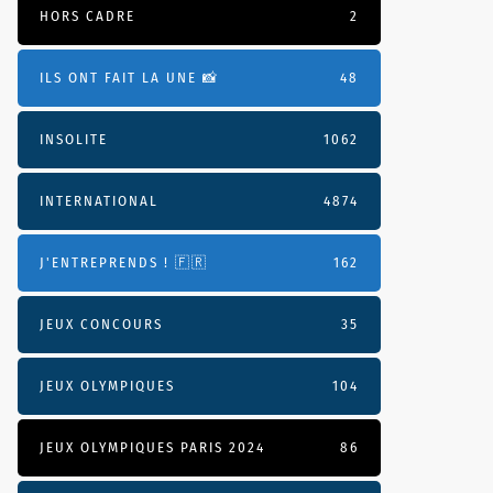
HORS CADRE
2
ILS ONT FAIT LA UNE 📸
48
INSOLITE
1062
INTERNATIONAL
4874
J'ENTREPRENDS ! 🇫🇷
162
JEUX CONCOURS
35
JEUX OLYMPIQUES
104
JEUX OLYMPIQUES PARIS 2024
86