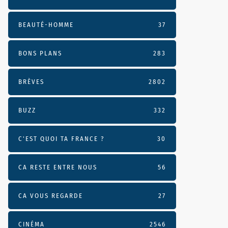
BEAUTÉ-HOMME
37
BONS PLANS
283
BRÈVES
2802
BUZZ
332
C'EST QUOI TA FRANCE ?
30
CA RESTE ENTRE NOUS
56
CA VOUS REGARDE
27
CINÉMA
2546