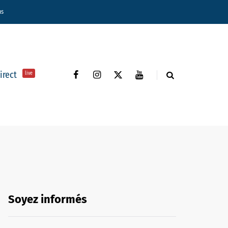
ns
direct
live
Soyez informés