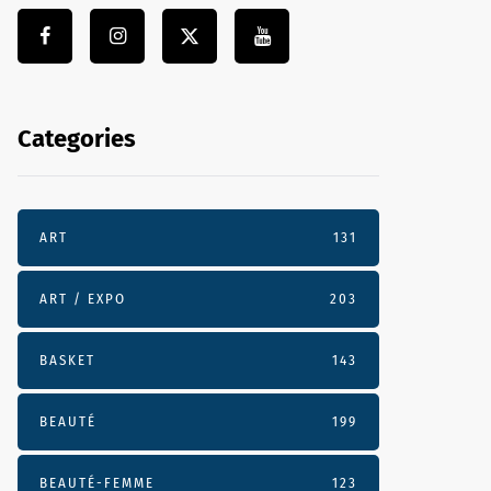
Categories
ART
131
ART / EXPO
203
BASKET
143
BEAUTÉ
199
BEAUTÉ-FEMME
123