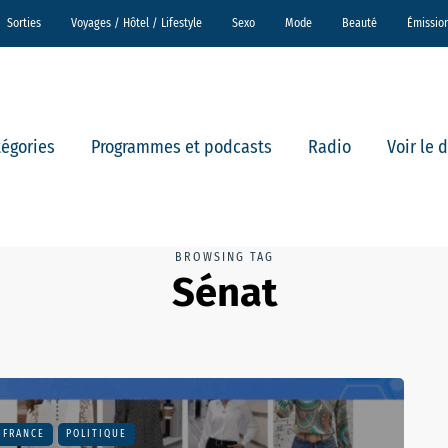
Sorties
Voyages / Hôtel / Lifestyle
Sexo
Mode
Beauté
Émissio
tégories
Programmes et podcasts
Radio
Voir le 
BROWSING TAG
Sénat
FRANCE
POLITIQUE