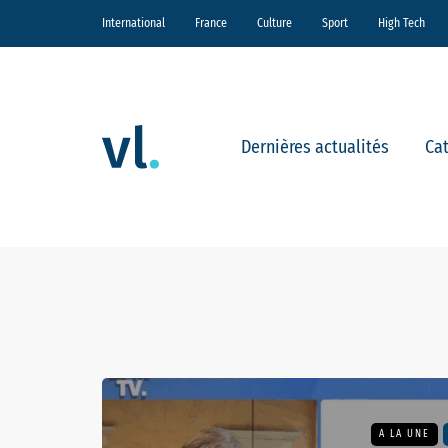
International
France
Culture
Sport
High Tech
Dernières actualités
Ca
A LA UNE