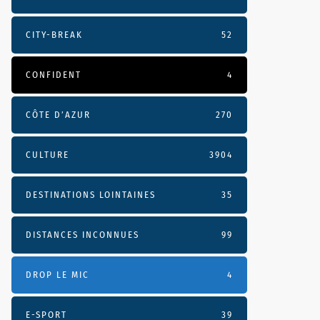
CITY-BREAK
52
CONFIDENT
4
CÔTE D’AZUR
270
CULTURE
3904
DESTINATIONS LOINTAINES
35
DISTANCES INCONNUES
99
DROP LE MIC
4
E-SPORT
39