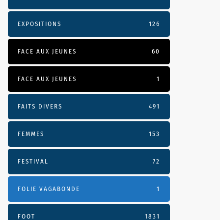
EXPOSITIONS
126
FACE AUX JEUNES
60
FACE AUX JEUNES
1
FAITS DIVERS
491
FEMMES
153
FESTIVAL
72
FOLIE VAGABONDE
1
FOOT
1831