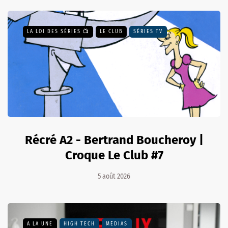
LA LOI DES SÉRIES 📺
LE CLUB
SÉRIES TV
Récré A2 - Bertrand Boucheroy |
Croque Le Club #7
5 août 2026
A LA UNE
HIGH TECH
MÉDIAS