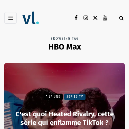
BROWSING TAG
HBO Max
A LA UNE
SÉRIES TV
C'est quoi Heated Rivalry, cette
série qui enflamme TikTok ?