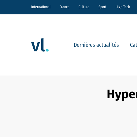
International
France
Culture
Sport
High Tech
Dernières actualités
Ca
Hyper