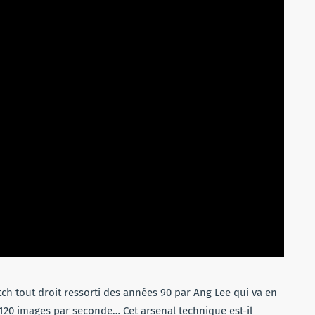
itch tout droit ressorti des années 90 par Ang Lee qui va en
 120 images par seconde… Cet arsenal technique est-il