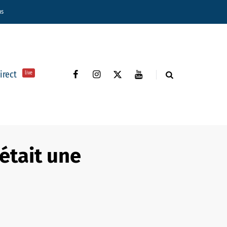
ns
direct
live
 était une