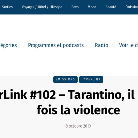
Sorties
Voyages / Hôtel / Lifestyle
Sexo
Mode
Beauté
Émissio
tégories
Programmes et podcasts
Radio
Voir le 
EMISSIONS
HYPERLINK
Link #102 – Tarantino, il
fois la violence
8 octobre 2019