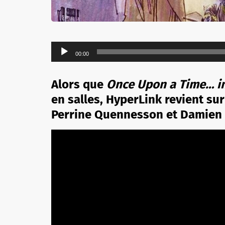
Lecteur
00:00
audio
Alors que
Once Upon a Time… i
en salles, HyperLink revient su
Perrine Quennesson et Damien 