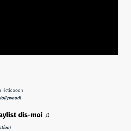
p Fictioooon
Hollywood
)
laylist dis-moi
♫
ction
)