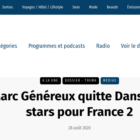
Sorties
Voyages / Hôtel / Lifestyle
Sexo
Mode
Beauté
Émissio
tégories
Programmes et podcasts
Radio
Voir le 
A LA UNE
DOSSIER - THEMA
MÉDIAS
arc Généreux quitte Dans
stars pour France 2
28 août 2020