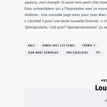
saveurs, mon énergie. Et aussi mon petit côté sh
futur présentateur qui a l’impression avec ce nou
théâtre
« . Une nouvelle page donc pour Jean-Marc 
«
J’achète
! » pour une toute nouvelle formule : «
D
‘Spectaculaire, c’est quoi? Spectacularissime!’ Ça 
DALS
DANSE AVEC LES STARS
FRANCE 2
JEAN-MARC GÉNÉREUX
SPECTACULAIRE
TF1
AB
Lou
J