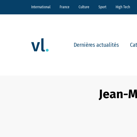
International
France
Culture
Sport
High Tech
Dernières actualités
Ca
Jean-M