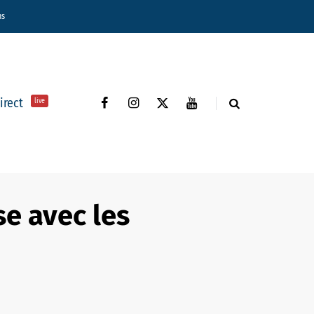
ns
direct
live
e avec les