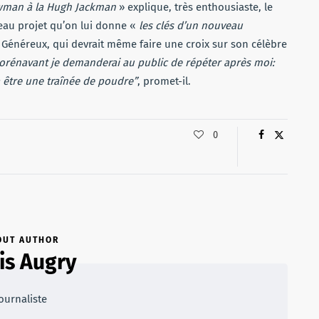
owman à la Hugh Jackman
» explique, très enthousiaste, le
veau projet qu’on lui donne «
les clés d’un nouveau
Généreux, qui devrait même faire une croix sur son célèbre
orénavant je demanderai au public de répéter après moi:
va être une traînée de poudre”
, promet-il.
0
OUT AUTHOR
is Augry
ournaliste