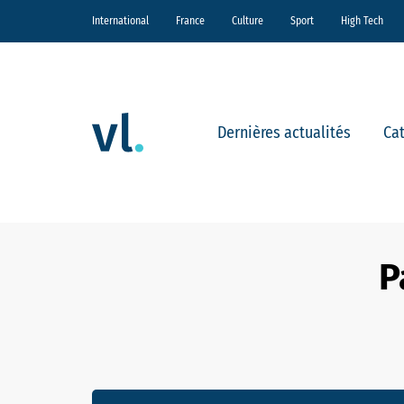
International
France
Culture
Sport
High Tech
Dernières actualités
Ca
P