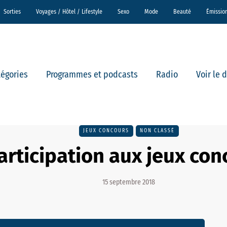
Sorties
Voyages / Hôtel / Lifestyle
Sexo
Mode
Beauté
Émissio
tégories
Programmes et podcasts
Radio
Voir le 
JEUX CONCOURS
NON CLASSÉ
articipation aux jeux con
15 septembre 2018