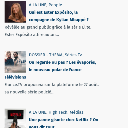
A LA UNE
,
People
Qui est Ester Expósito, la
compagne de Kylian Mbappé ?
Révélée au grand public grâce à la série Élite,
Ester Expósito attire autan...
DOSSIER - THEMA
,
Séries Tv
On regarde ou pas ? Les évaporés,
le nouveau polar de France
Télévisions
France.TV proposera sur la plateforme le 27 août,
sa nouvelle série policiè...
A LA UNE
,
High Tech
,
Médias
Une panne géante chez Netflix ? On
vous dit tout