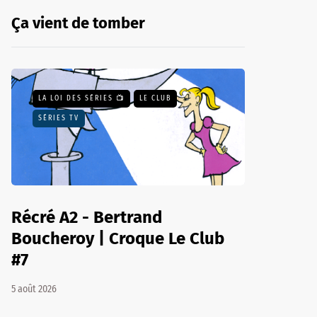
Ça vient de tomber
LA LOI DES SÉRIES 📺
LE CLUB
SÉRIES TV
Récré A2 - Bertrand
Boucheroy | Croque Le Club
#7
5 août 2026