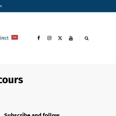
ns
direct
live
cours
Subscribe and follow