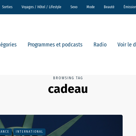
Sorties
Voyages / Hôtel / Lifestyle
Sexo
Mode
Beauté
Émissio
tégories
Programmes et podcasts
Radio
Voir le 
BROWSING TAG
cadeau
RANCE
INTERNATIONAL