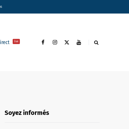
ns
direct
live
Soyez informés