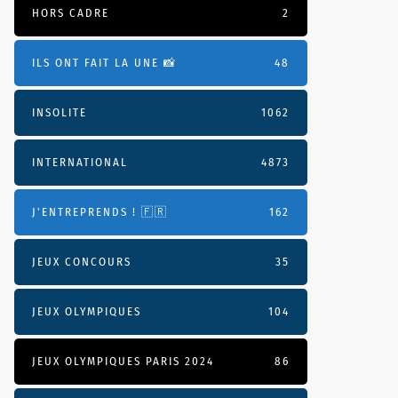
HORS CADRE
2
ILS ONT FAIT LA UNE 📸
48
INSOLITE
1062
INTERNATIONAL
4873
J'ENTREPRENDS ! 🇫🇷
162
JEUX CONCOURS
35
JEUX OLYMPIQUES
104
JEUX OLYMPIQUES PARIS 2024
86