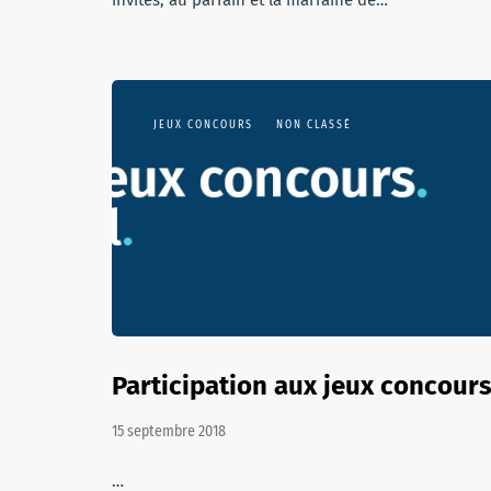
invités, au parrain et la marraine de…
JEUX CONCOURS
NON CLASSÉ
Participation aux jeux concour
15 septembre 2018
…