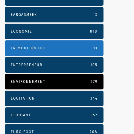
EARGASMEEK
3
ECONOMIE
818
EN MODE ON OFF
11
ENTREPRENEUR
105
ENVIRONNEMENT
279
EQUITATION
344
ÉTUDIANT
357
EURO FOOT
208