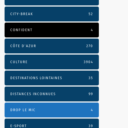
CITY-BREAK
52
CONFIDENT
4
CÔTE D’AZUR
270
CULTURE
3904
DESTINATIONS LOINTAINES
35
DISTANCES INCONNUES
99
DROP LE MIC
4
E-SPORT
39