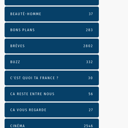
BEAUTÉ-HOMME
37
BONS PLANS
283
BRÈVES
2802
BUZZ
332
C'EST QUOI TA FRANCE ?
30
CA RESTE ENTRE NOUS
56
CA VOUS REGARDE
27
CINÉMA
2546