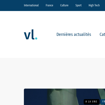
International
France
Culture
Sport
High Tech
Dernières actualités
Ca
A LA UNE
F