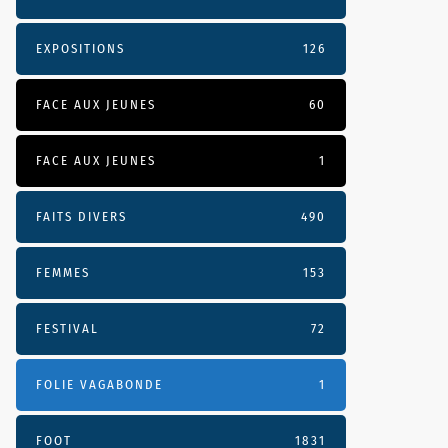
EXPOSITIONS
126
FACE AUX JEUNES
60
FACE AUX JEUNES
1
FAITS DIVERS
490
FEMMES
153
FESTIVAL
72
FOLIE VAGABONDE
1
FOOT
1831