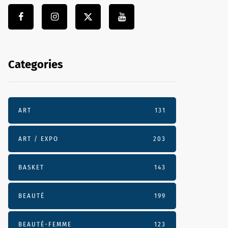
Categories
ART
131
ART / EXPO
203
BASKET
143
BEAUTÉ
199
BEAUTÉ-FEMME
123